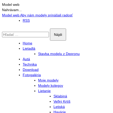
Model web
Nahrávam...
Prejsť
Model web
Aby nám modely prinášali radosť
na
RSS
obsah
Hľadať:
Home
Lietadlá
Stavba modelu z Depronu
Autá
Technika
Download
Fotogaléria
Moje modely
Modely kolegov
Lietanie
Sklabiná
Veľký Krtíš
Letiská
Havárie