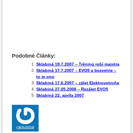
Podobné Články:
Sklabiná 19.7.2007 – Tréning robí majstra
Sklabiná 17.7.2007 – EVO5 a bezvetrie –
to je ono
Sklabiná 17.6.2007 – zálet Elektrovetroňa
Sklabiná 27.05.2008 – Rezálet EVO5
Sklabiná 22. apríla 2007