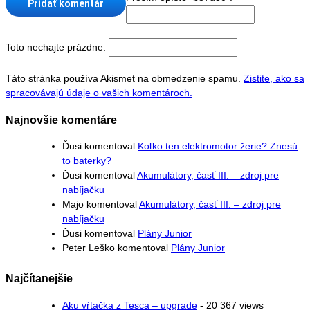
Toto nechajte prázdne:
Táto stránka používa Akismet na obmedzenie spamu.
Zistite, ako sa
spracovávajú údaje o vašich komentároch.
Najnovšie komentáre
Ďusi
komentoval
Koľko ten elektromotor žerie? Znesú
to baterky?
Ďusi
komentoval
Akumulátory, časť III. – zdroj pre
nabíjačku
Majo
komentoval
Akumulátory, časť III. – zdroj pre
nabíjačku
Ďusi
komentoval
Plány Junior
Peter Leško
komentoval
Plány Junior
Najčítanejšie
Aku vŕtačka z Tesca – upgrade
- 20 367 views