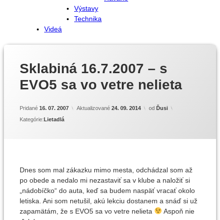
Výstavy
Technika
Videá
Sklabiná 16.7.2007 – s
EVO5 sa vo vetre nelieta
Pridané
16. 07. 2007
Aktualizované
24. 09. 2014
od
Ďusi
Kategórie:
Lietadlá
Dnes som mal zákazku mimo mesta, odchádzal som až
po obede a nedalo mi nezastaviť sa v klube a naložiť si
„nádobíčko“ do auta, keď sa budem naspäť vracať okolo
letiska. Ani som netušil, akú lekciu dostanem a snáď si už
zapamätám, že s EVO5 sa vo vetre nelieta
Aspoň nie