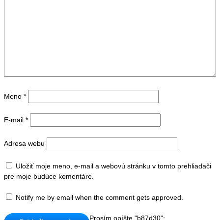
Meno
*
E-mail
*
Adresa webu
Uložiť moje meno, e-mail a webovú stránku v tomto prehliadači
pre moje budúce komentáre.
Notify me by email when the comment gets approved.
Prosím opíšte "b87d30":