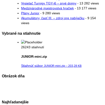
Vysielač Turnigy TGY-i6 – prvé dojmy
- 13 282 views
Medzinárodné majstrovstvá hračiek
- 13 177 views
Plány Junior
- 9 280 views
Akumulátory, časť III. – zdroj pre nabíjačku
- 9 154
views
Vybrané na stiahnutie
26243 stiahnutí
JUNIOR-mini.zip
Stiahnúť súbor
JUNIOR-mini.zip – 203,28 KB
Obrázok dňa
Najhľadanejšie