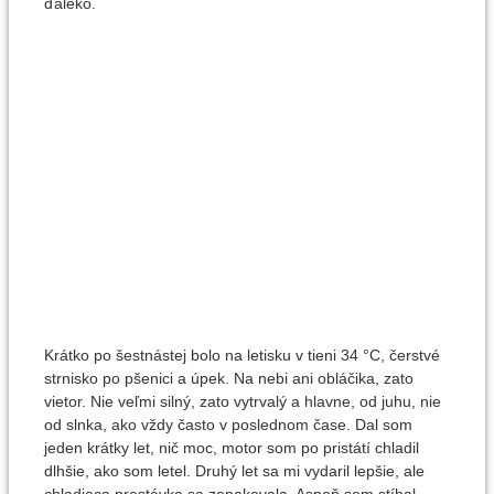
ďaleko.
Krátko po šestnástej bolo na letisku v tieni 34 °C, čerstvé
strnisko po pšenici a úpek. Na nebi ani obláčika, zato
vietor. Nie veľmi silný, zato vytrvalý a hlavne, od juhu, nie
od slnka, ako vždy často v poslednom čase. Dal som
jeden krátky let, nič moc, motor som po pristátí chladil
dlhšie, ako som letel. Druhý let sa mi vydaril lepšie, ale