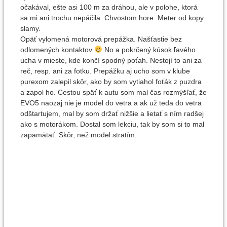
očakával, ešte asi 100 m za dráhou, ale v polohe, ktorá
sa mi ani trochu nepáčila. Chvostom hore. Meter od kopy
slamy.
Opäť vylomená motorová prepážka. Našťastie bez
odlomených kontaktov
No a pokrčený kúsok ľavého
ucha v mieste, kde končí spodný poťah. Nestojí to ani za
reč, resp. ani za fotku. Prepážku aj ucho som v klube
purexom zalepil skôr, ako by som vytiahol foťák z puzdra
a zapol ho. Cestou späť k autu som mal čas rozmýšľať, že
EVO5 naozaj nie je model do vetra a ak už teda do vetra
odštartujem, mal by som držať nižšie a lietať s ním radšej
ako s motorákom. Dostal som lekciu, tak by som si to mal
zapamätať. Skôr, než model stratím.