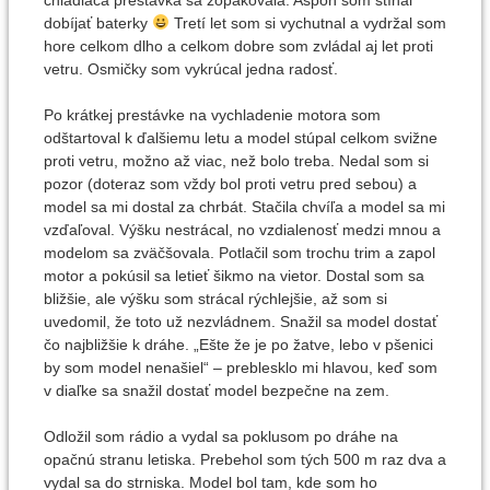
chladiaca prestávka sa zopakovala. Aspoň som stíhal
dobíjať baterky
Tretí let som si vychutnal a vydržal som
hore celkom dlho a celkom dobre som zvládal aj let proti
vetru. Osmičky som vykrúcal jedna radosť.
Po krátkej prestávke na vychladenie motora som
odštartoval k ďalšiemu letu a model stúpal celkom svižne
proti vetru, možno až viac, než bolo treba. Nedal som si
pozor (doteraz som vždy bol proti vetru pred sebou) a
model sa mi dostal za chrbát. Stačila chvíľa a model sa mi
vzďaľoval. Výšku nestrácal, no vzdialenosť medzi mnou a
modelom sa zväčšovala. Potlačil som trochu trim a zapol
motor a pokúsil sa letieť šikmo na vietor. Dostal som sa
bližšie, ale výšku som strácal rýchlejšie, až som si
uvedomil, že toto už nezvládnem. Snažil sa model dostať
čo najbližšie k dráhe. „Ešte že je po žatve, lebo v pšenici
by som model nenašiel“ – preblesklo mi hlavou, keď som
v diaľke sa snažil dostať model bezpečne na zem.
Odložil som rádio a vydal sa poklusom po dráhe na
opačnú stranu letiska. Prebehol som tých 500 m raz dva a
vydal sa do strniska. Model bol tam, kde som ho