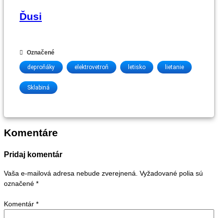
Ďusi
Označené
deproňáky
elektrovetroň
letisko
lietanie
Sklabiná
Komentáre
Pridaj komentár
Vaša e-mailová adresa nebude zverejnená.
Vyžadované polia sú
označené
*
Komentár
*