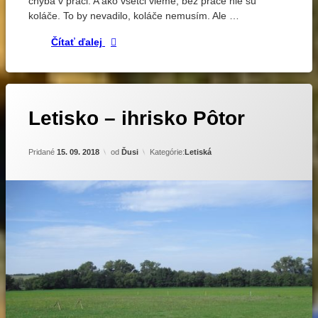
chýba v práci. A ako všetci vieme, bez práce nie sú
koláče. To by nevadilo, koláče nemusím. Ale …
Prvé lietanie v Pôtri
Čítať ďalej
Letisko – ihrisko Pôtor
Aktualizované
14. 09. 2018
Pridané
15. 09. 2018
od
Ďusi
Kategórie:
Letiská