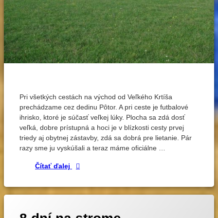
Označené
Zanechať
komentár
elektrolety
na
Letisko
Pri všetkých cestách na východ od Veľkého Krtíša
letisko
–
prechádzame cez dedinu Pôtor. A pri ceste je futbalové
lietanie
ihrisko
ihrisko, ktoré je súčasť veľkej lúky. Plocha sa zdá dosť
Pôtor
veľká, dobre prístupná a hoci je v blízkosti cesty prvej
triedy aj obytnej zástavby, zdá sa dobrá pre lietanie. Pár
razy sme ju vyskúšali a teraz máme oficiálne …
Letisko – ihrisko Pôtor
Čítať ďalej
Označené
Zanechať
komentár