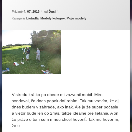
Aktualizované
18. 09. 2018
Pridané
4. 07. 2016
od
Ďusi
Kategórie:
Lietadlá
,
Modely kolegov
,
Moje modely
Označené
Zanechať
komentár
Bandit
na
Prvé
V stredu krátko po obede mi zazvonil mobil. Miro
BF-
klubové
109
sondoval, čo dnes popoludní robím. Tak mu vravím, že aj
polietanie
dnes budem v záhrade, ako inak. Ale je že super počasie
Camaro-
nad
a vietor bude len do 2m/s, takže ideálne pre lietanie. A on,
II
Plachtincami
že práve o tom som mnou chcel hovoriť. Tak mu hovorím,
deproňáky
že o …
elektrolety