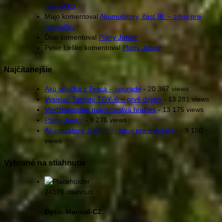
nabíjačku
Majo
komentoval
Akumulátory, časť III. – zdroj pre
nabíjačku
Ďusi
komentoval
Plány Junior
Peter Leško
komentoval
Plány Junior
Najčítanejšie
Aku vŕtačka z Tesca – upgrade
- 20 367 views
Vysielač Turnigy TGY-i6 – prvé dojmy
- 13 281 views
Medzinárodné majstrovstvá hračiek
- 13 175 views
Plány Junior
- 9 276 views
Akumulátory, časť III. – zdroj pre nabíjačku
- 9 150
views
Vybrané na stiahnutie
24176 stiahnutí
Optic-Manual-CZ