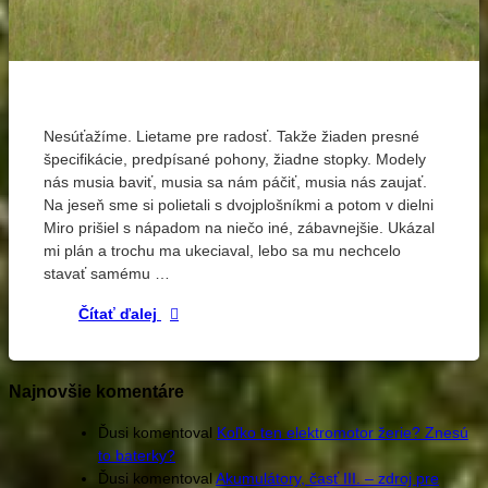
Označené
2
deproňáky
komentáre
na
Nesúťažíme. Lietame pre radosť. Takže žiaden presné
elektrolety
Po
špecifikácie, predpísané pohony, žiadne stopky. Modely
lietanie
dvojplošníkoch
nás musia baviť, musia sa nám páčiť, musia nás zaujať.
dvojmotoráky
modely
Na jeseň sme si polietali s dvojplošníkmi a potom v dielni
trojčlánok
Miro prišiel s nápadom na niečo iné, zábavnejšie. Ukázal
mi plán a trochu ma ukeciaval, lebo sa mu nechcelo
stavať samému …
Po dvojplošníkoch dvojmotoráky
Čítať ďalej
Najnovšie komentáre
Ďusi
komentoval
Koľko ten elektromotor žerie? Znesú
to baterky?
Ďusi
komentoval
Akumulátory, časť III. – zdroj pre