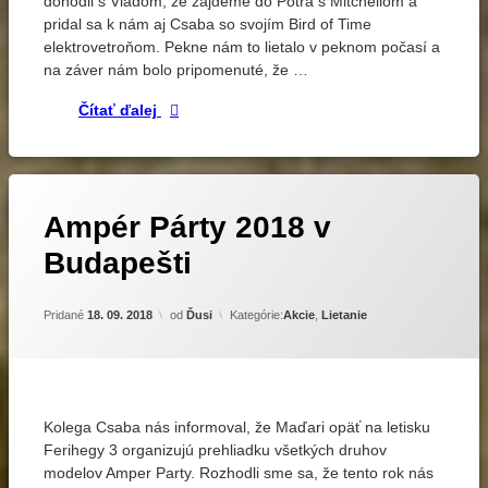
dohodli s Vladom, že zájdeme do Pôtra s Mitchellom a
pridal sa k nám aj Csaba so svojím Bird of Time
elektrovetroňom. Pekne nám to lietalo v peknom počasí a
na záver nám bolo pripomenuté, že …
V nedeľu to padalo ako hrušky
Čítať ďalej
Označené
Zanechať
Ampér Párty 2018 v
komentár
elektrolety
na
Budapešti
Ampér
letisko
Párty
lietanie
2018
Aktualizované
17. 09. 2018
Pridané
18. 09. 2018
od
Ďusi
Kategórie:
Akcie
,
Lietanie
v
Budapešti
Kolega Csaba nás informoval, že Maďari opäť na letisku
Ferihegy 3 organizujú prehliadku všetkých druhov
modelov Amper Party. Rozhodli sme sa, že tento rok nás