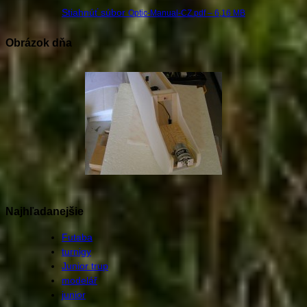
Stiahnúť súbor
Optic-Manual-CZ.pdf – 6,16 MB
Obrázok dňa
Najhľadanejšie
Futaba
turnigy
Junior trup
modelář
junior