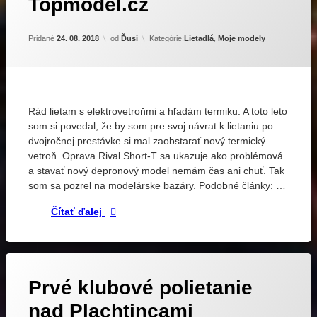
Topmodel.cz
Termický
dvojčlánok
vetroň
elektrovetroň
Astra
Aktualizované
18. 09. 2018
Pridané
24. 08. 2018
od
Ďusi
Kategórie:
Lietadlá
,
Moje modely
od
Topmodel.cz
Rád lietam s elektrovetroňmi a hľadám termiku. A toto leto
som si povedal, že by som pre svoj návrat k lietaniu po
dvojročnej prestávke si mal zaobstarať nový termický
vetroň. Oprava Rival Short-T sa ukazuje ako problémová
a stavať nový depronový model nemám čas ani chuť. Tak
som sa pozrel na modelárske bazáry. Podobné články: …
Termický vetroň Astra od Topmodel.cz
Čítať ďalej
Prvé klubové polietanie
nad Plachtincami