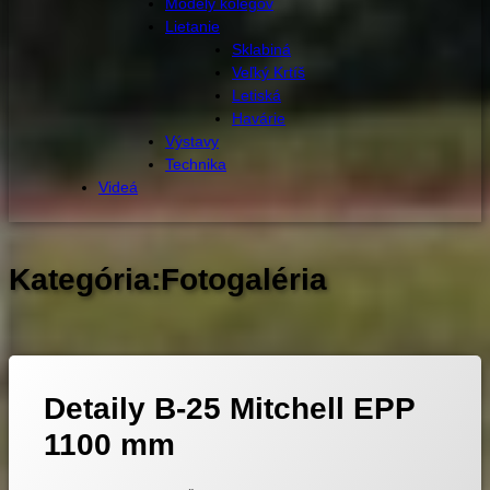
Modely kolegov
Lietanie
Sklabiná
Veľký Krtíš
Letiská
Havárie
Výstavy
Technika
Videá
Kategória:
Fotogaléria
Detaily B-25 Mitchell EPP
1100 mm
Aktualizované
19. 10. 2018