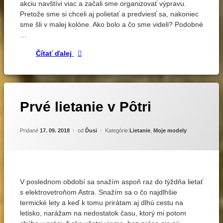
akciu navštívi viac a začali sme organizovať výpravu.
Pretože sme si chceli aj polietať a predviesť sa, nakoniec
sme šli v malej kolóne. Ako bolo a čo sme videli? Podobné
…
Ampér Párty 2018 v Budapešti
Čítať ďalej
Označené
Zanechať
Prvé lietanie v Pôtri
komentár
Astra
na
Prvé
elektrovetroň
Aktualizované
18. 09. 2018
Pridané
17. 09. 2018
od
Ďusi
Kategórie:
Lietanie
,
Moje modely
lietanie
lietanie
v
Pôtri
Taranis
V poslednom období sa snažím aspoň raz do týždňa lietať
s elektrovetroňom Astra. Snažím sa o čo najdlhšie
termické lety a keď k tomu prirátam aj dlhú cestu na
letisko, narážam na nedostatok času, ktorý mi potom