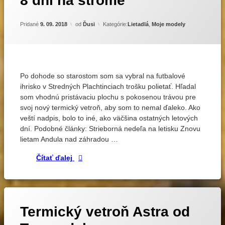
8 dní na strome
AN-
na
2
8
Aktualizované
18. 09. 2018
Pridané
9. 09. 2018
od
Ďusi
Kategórie:
Lietadlá
,
Moje modely
dní
elektrolety
na
EPP
strome
lietanie
LiPol
Po dohode so starostom som sa vybral na futbalové
trojčlánok
ihrisko v Stredných Plachtinciach trošku polietať. Hľadal
Turnigy
som vhodnú pristávaciu plochu s pokosenou trávou pre
svoj nový termický vetroň, aby som to nemal ďaleko. Ako
veští nadpis, bolo to iné, ako väčšina ostatných letových
dní. Podobné články: Strieborná nedeľa na letisku Znovu
lietam Andula nad záhradou …
8 dní na strome
Čítať ďalej
Označené
1
Termický vetroň Astra od
komentár
AXI
na