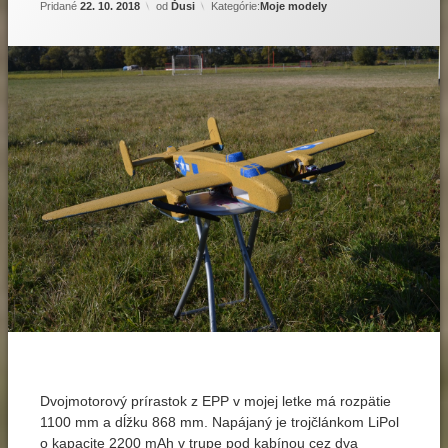
Pridané
22. 10. 2018
od
Ďusi
Kategórie:
Moje modely
Označené
Zanechať
komentár
elektrolety
na
Detaily
Dvojmotorový prírastok z EPP v mojej letke má rozpätie
EPP
B-
1100 mm a dĺžku 868 mm. Napájaný je trojčlánkom LiPol
25
o kapacite 2200 mAh v trupe pod kabínou cez dva