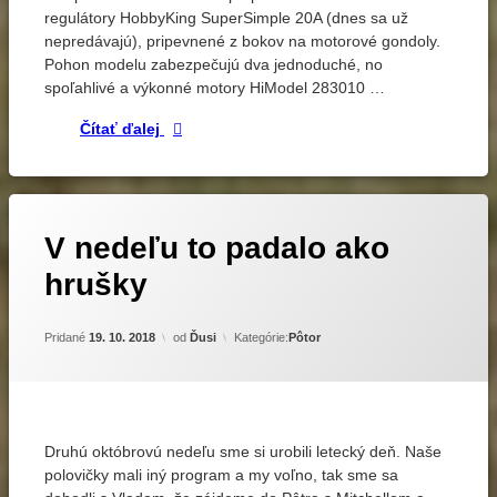
Mitchell
regulátory HobbyKing SuperSimple 20A (dnes sa už
EPP
nepredávajú), pripevnené z bokov na motorové gondoly.
1100
Pohon modelu zabezpečujú dva jednoduché, no
mm
spoľahlivé a výkonné motory HiModel 283010 …
Detaily B-25 Mitchell EPP 1100 mm
Čítať ďalej
Označené
Zanechať
V nedeľu to padalo ako
komentár
elektrolety
na
hrušky
V
elektrovetroň
nedeľu
EPP
to
Pridané
19. 10. 2018
od
Ďusi
Kategórie:
Pôtor
padalo
lietanie
ako
hrušky
Druhú októbrovú nedeľu sme si urobili letecký deň. Naše
polovičky mali iný program a my voľno, tak sme sa