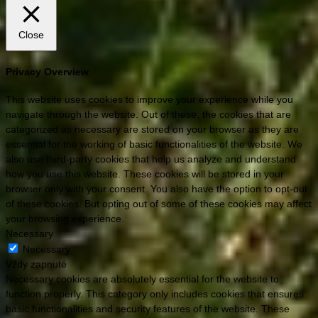
Close
Privacy Overview
This website uses cookies to improve your experience while you
navigate through the website. Out of these, the cookies that are
categorized as necessary are stored on your browser as they are
essential for the working of basic functionalities of the website. We
also use third-party cookies that help us analyze and understand
how you use this website. These cookies will be stored in your
browser only with your consent. You also have the option to opt-out
of these cookies. But opting out of some of these cookies may affect
your browsing experience.
Necessary
Necessary
Vždy zapnuté
Necessary cookies are absolutely essential for the website to
function properly. This category only includes cookies that ensures
basic functionalities and security features of the website. These