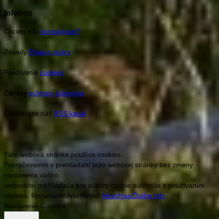
Infobox
Chcete nás
kontaktovať?
Zásady
Privacy policy
Používanie
cookies
Zásady
ochrany súkromia
Odoberajte náš
RSS kanál
Táto webová stránka používa cookies.
Pokračovaním v prehliadaní tejto webovej stránky bez zmeny
nastavenia vášho
webového prehliadača pre súbory cookie súhlasíte s používaním
cookies.
Rozumiem/Áno
Reject
Nesúhlas/Ďalšie info
Nastavenie Cookies