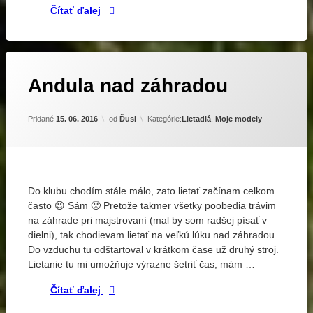
Prvé klubové polietanie nad Plachtincami
Čítať ďalej
EPP
leto
lietanie
Označené
Zanechať
Andula nad záhradou
komentár
AN-
na
2
Andula
Aktualizované
18. 09. 2018
Pridané
15. 06. 2016
od
Ďusi
Kategórie:
Lietadlá
,
Moje modely
nad
elektrolety
záhradou
EPP
lietanie
LiPol
Do klubu chodím stále málo, zato lietať začínam celkom
trojčlánok
často 😉 Sám 🙁 Pretože takmer všetky poobedia trávim
Turnigy
na záhrade pri majstrovaní (mal by som radšej písať v
dielni), tak chodievam lietať na veľkú lúku nad záhradou.
Do vzduchu tu odštartoval v krátkom čase už druhý stroj.
Lietanie tu mi umožňuje výrazne šetriť čas, mám …
Andula nad záhradou
Čítať ďalej