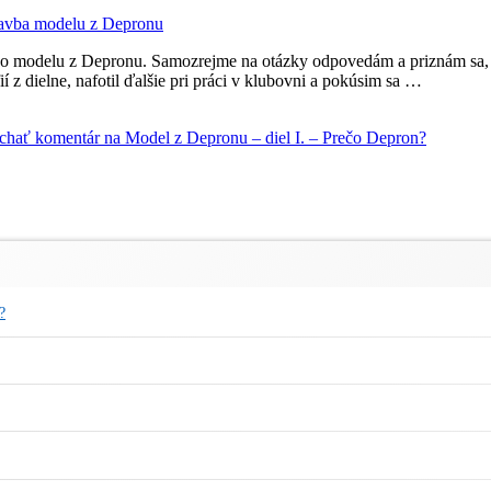
avba modelu z Depronu
o modelu z Depronu. Samozrejme na otázky odpovedám a priznám sa, že
í z dielne, nafotil ďalšie pri práci v klubovni a pokúsim sa …
chať komentár
na Model z Depronu – diel I. – Prečo Depron?
?