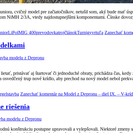
Juniora, cvičný model pre začiatočníkov, netušil som, aký bude mať ú
 NiMH 2/3A, vtedy najdostupnejšími komponentami. Čínske dovozy ne
unior
LiPol
MIG 400
prevodovka
trojčlánok
Turnigy
vrtuľa
Zanechať kome
rídelkami
avba modelu z Depronu
 lietať, pristávať aj štartovať či jednoduché obraty, prichádza čas, 
 na osvedčený trup nové krídlo, aby prechod na nový model nebol prek
rgel
stavba
Zanechať komentár
na Model z Depronu – diel IX. – V-kríd
e riešenia
vba modelu z Depronu
dnú konštrukciu postupne upravovali a vylepšovali. Niektoré zmeny sú