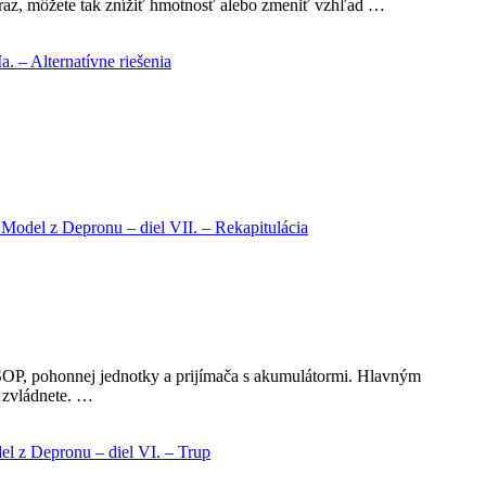
 teraz, môžete tak znížiť hmotnosť alebo zmeniť vzhľad …
. – Alternatívne riešenia
 Model z Depronu – diel VII. – Rekapitulácia
 SOP, pohonnej jednotky a prijímača s akumulátormi. Hlavným
 zvládnete. …
l z Depronu – diel VI. – Trup