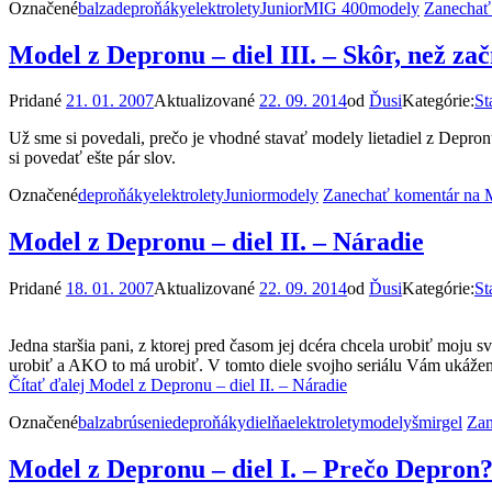
Označené
balza
deproňáky
elektrolety
Junior
MIG 400
modely
Zanechať
Model z Depronu – diel III. – Skôr, než z
Pridané
21. 01. 2007
Aktualizované
22. 09. 2014
od
Ďusi
Kategórie:
St
Už sme si povedali, prečo je vhodné stavať modely lietadiel z Depro
si povedať ešte pár slov.
Označené
deproňáky
elektrolety
Junior
modely
Zanechať komentár
na M
Model z Depronu – diel II. – Náradie
Pridané
18. 01. 2007
Aktualizované
22. 09. 2014
od
Ďusi
Kategórie:
St
Jedna staršia pani, z ktorej pred časom jej dcéra chcela urobiť moj
urobiť a AKO to má urobiť. V tomto diele svojho seriálu Vám ukáže
Čítať ďalej
Model z Depronu – diel II. – Náradie
Označené
balza
brúsenie
deproňáky
dielňa
elektrolety
modely
šmirgel
Zan
Model z Depronu – diel I. – Prečo Depron