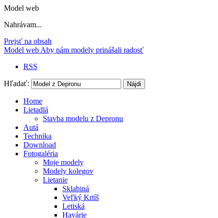
Model web
Nahrávam...
Prejsť na obsah
Model web
Aby nám modely prinášali radosť
RSS
Hľadať:
Home
Lietadlá
Stavba modelu z Depronu
Autá
Technika
Download
Fotogaléria
Moje modely
Modely kolegov
Lietanie
Sklabiná
Veľký Krtíš
Letiská
Havárie