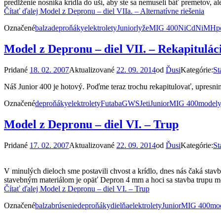
predĺženie nosníka krídla do uší, aby ste sa nemuseli báť premetov, 
Čítať ďalej
Model z Depronu – diel VIIa. – Alternatívne riešenia
Označené
balza
deproňáky
elektrolety
Junior
lyže
MIG 400
NiCd
NiMH
p
Model z Depronu – diel VII. – Rekapitulác
Pridané
18. 02. 2007
Aktualizované
22. 09. 2014
od
Ďusi
Kategórie:
St
Náš Junior 400 je hotový. Poďme teraz trochu rekapitulovať, upresnim
Označené
deproňáky
elektrolety
Futaba
GWS
Jeti
Junior
MIG 400
model
Model z Depronu – diel VI. – Trup
Pridané
17. 02. 2007
Aktualizované
22. 09. 2014
od
Ďusi
Kategórie:
St
V minulých dieloch sme postavili chvost a krídlo, dnes nás čaká st
stavebným materiálom je opäť Depron 4 mm a hoci sa stavba trupu m
Čítať ďalej
Model z Depronu – diel VI. – Trup
Označené
balza
brúsenie
deproňáky
dielňa
elektrolety
Junior
MIG 400
mo