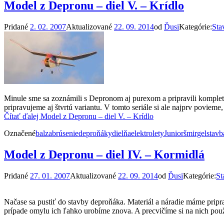
Model z Depronu – diel V. – Krídlo
Pridané
2. 02. 2007
Aktualizované
22. 09. 2014
od
Ďusi
Kategórie:
Sta
Minule sme sa zoznámili s Depronom aj purexom a pripravili kompletn
pripravujeme aj štvrtú variantu. V tomto seriále si ale najprv povieme
Čítať ďalej
Model z Depronu – diel V. – Krídlo
Označené
balza
brúsenie
deproňáky
dielňa
elektrolety
Junior
šmirgel
stavb
Model z Depronu – diel IV. – Kormidlá
Pridané
27. 01. 2007
Aktualizované
22. 09. 2014
od
Ďusi
Kategórie:
St
Načase sa pustiť do stavby deproňáka. Materiál a náradie máme pripr
prípade omylu ich ľahko urobíme znova. A precvičíme si na nich použi