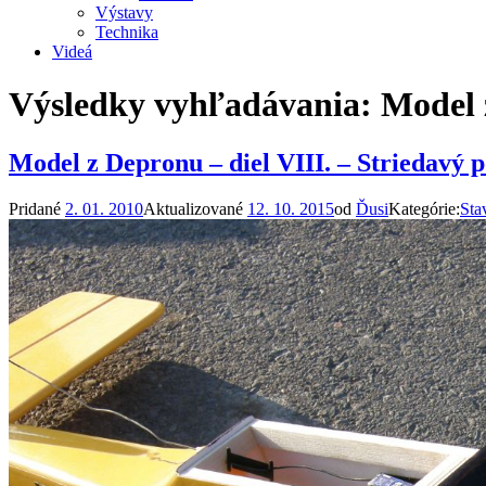
Výstavy
Technika
Videá
Výsledky vyhľadávania:
Model 
Model z Depronu – diel VIII. – Striedavý 
Pridané
2. 01. 2010
Aktualizované
12. 10. 2015
od
Ďusi
Kategórie:
Sta