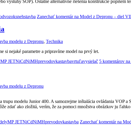
alebo výstuhy SOP). Ostatné alternatívne riešenia konštrukcie popíšem
odvozok
sneh
stavba
Zanechať komentár
na Model z Depronu – diel VIIa
ia
avba modelu z Depronu
,
Technika
e si nejaké parametre a pripravíme model na prvý let.
y
MP JET
NiCd
NiMH
prevodovka
stavba
vrtuľa
vysielač
5 komentárov
na
avba modelu z Depronu
avba trupu modelu Junior 400. A samozrejme inštalácia ovládania VOP a
ôže zdať ako zložitá, verím, že za pomoci množstva obrázkov ju ľahko
dely
MP JET
NiCd
NiMH
prevodovka
stavba
Zanechať komentár
na Mode