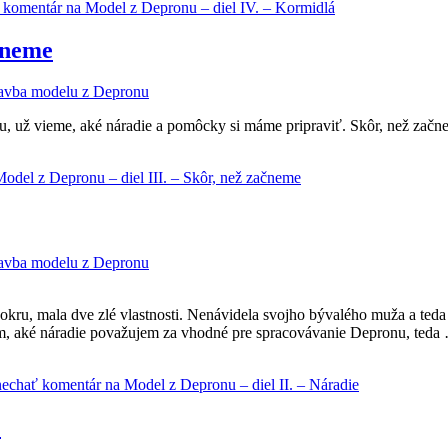
 komentár
na Model z Depronu – diel IV. – Kormidlá
ačneme
avba modelu z Depronu
nu, už vieme, aké náradie a pomôcky si máme pripraviť. Skôr, než začn
odel z Depronu – diel III. – Skôr, než začneme
avba modelu z Depronu
u svokru, mala dve zlé vlastnosti. Nenávidela svojho bývalého muža a
m, aké náradie považujem za vhodné pre spracovávanie Depronu, teda
echať komentár
na Model z Depronu – diel II. – Náradie
?