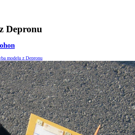
z Depronu
pohon
vba modelu z Depronu