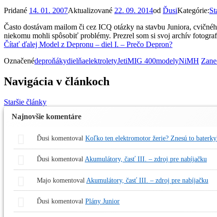
Pridané
14. 01. 2007
Aktualizované
22. 09. 2014
od
Ďusi
Kategórie:
St
Často dostávam mailom či cez ICQ otázky na stavbu Juniora, cvičnéh
niekomu mohli spôsobiť problémy. Prezrel som si svoj archív fotografi
Čítať ďalej
Model z Depronu – diel I. – Prečo Depron?
Označené
deproňáky
dielňa
elektrolety
Jeti
MIG 400
modely
NiMH
Zane
Navigácia v článkoch
Staršie články
Najnovšie komentáre
Ďusi
komentoval
Koľko ten elektromotor žerie? Znesú to baterky
Ďusi
komentoval
Akumulátory, časť III. – zdroj pre nabíjačku
Majo
komentoval
Akumulátory, časť III. – zdroj pre nabíjačku
Ďusi
komentoval
Plány Junior