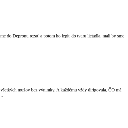
eme do Depronu rezať a potom ho lepiť do tvaru lietadla, mali by sme
 teda všetkých mužov bez výnimky. A každému vždy dirigovala, ČO má
 …