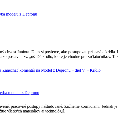
vba modelu z Depronu
ý chvost Juniora. Dnes si povieme, ako postupovať pri stavbe krídla.
, ako postaviť tzv. „ušaté“ krídlo, ktoré je vhodné pre začiatočníkov. T
a
Zanechať komentár
na Model z Depronu – diel V. – Krídlo
avba modelu z Depronu
avené, pracovné postupy naštudované. Začneme kormidlami. Jednak je i
tie všetkých materiálov aj technológií.