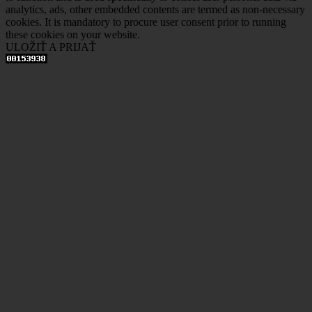
analytics, ads, other embedded contents are termed as non-necessary
cookies. It is mandatory to procure user consent prior to running
these cookies on your website.
ULOŽIŤ A PRIJAŤ