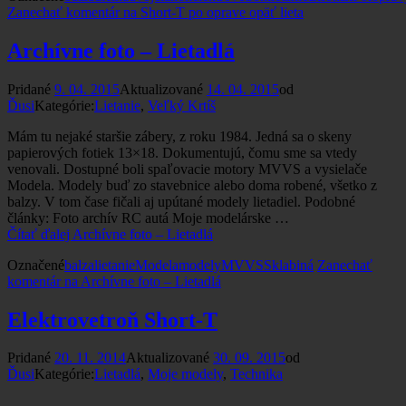
Zanechať komentár
na Short-T po oprave opäť lieta
Archívne foto – Lietadlá
Pridané
9. 04. 2015
Aktualizované
14. 04. 2015
od
Ďusi
Kategórie:
Lietanie
,
Veľký Krtíš
Mám tu nejaké staršie zábery, z roku 1984. Jedná sa o skeny
papierových fotiek 13×18. Dokumentujú, čomu sme sa vtedy
venovali. Dostupné boli spaľovacie motory MVVS a vysielače
Modela. Modely buď zo stavebnice alebo doma robené, všetko z
balzy. V tom čase fičali aj upútané modely lietadiel. Podobné
články: Foto archív RC autá Moje modelárske …
Čítať ďalej
Archívne foto – Lietadlá
Označené
balza
lietanie
Modela
modely
MVVS
Sklabiná
Zanechať
komentár
na Archívne foto – Lietadlá
Elektrovetroň Short-T
Pridané
20. 11. 2014
Aktualizované
30. 09. 2015
od
Ďusi
Kategórie:
Lietadlá
,
Moje modely
,
Technika