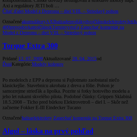
komponentami. Čínske dovozy nefungovali a striedavé motory napr.
Axi a regulátory JETI boli …
Čítať ďalej
Model z Depronu – diel VIII. – Striedavý pohon
Označené
akumulátory
AXI
balza
deproňáky
dvojčlánok
elektrolety
Jeti
J
400
prevodovka
trojčlánok
Turnigy
vrtuľa
Zanechať komentár
na
Model z Depronu – diel VIII. – Striedavý pohon
Torque Extra 300
Pridané
12. 07. 2009
Aktualizované
28. 04. 2015
od
Ďusi
Kategórie:
Modely kolegov
Po modeloch z EPP a depronu si Pajlotmato zaobstaral niečo
klasickejšie. Stavebnicu akrobata z dreva a fólie. Pohon je
samozrejme strieďák a lipolka. Pozrite si fotky hotového modelu a
jeho let rukami skvelého pilota. Podobné články: Grippen Sklabiná
18.5.2008 – Ticho pred búrkou Elektrovetroň – diel I. – Skôr než
začneme Fokker E-III Eindecker Tucano
Označené
balza
elektrolety
Zanechať komentár
na Torque Extra 300
Algol – láska na prvý pohľad