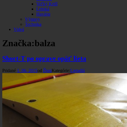
Veľký Krtíš
Letiská
Havárie
Výstavy
Technika
Videá
Značka:
balza
Short-T po oprave opäť lieta
Pridané
1. 06. 2015
od
Ďusi
Kategórie:
Lietadlá