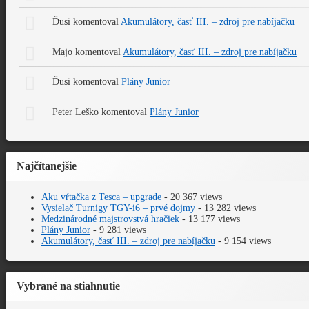
Ďusi
komentoval
Akumulátory, časť III. – zdroj pre nabíjačku
Majo
komentoval
Akumulátory, časť III. – zdroj pre nabíjačku
Ďusi
komentoval
Plány Junior
Peter Leško
komentoval
Plány Junior
Najčítanejšie
Aku vŕtačka z Tesca – upgrade
- 20 367 views
Vysielač Turnigy TGY-i6 – prvé dojmy
- 13 282 views
Medzinárodné majstrovstvá hračiek
- 13 177 views
Plány Junior
- 9 281 views
Akumulátory, časť III. – zdroj pre nabíjačku
- 9 154 views
Vybrané na stiahnutie