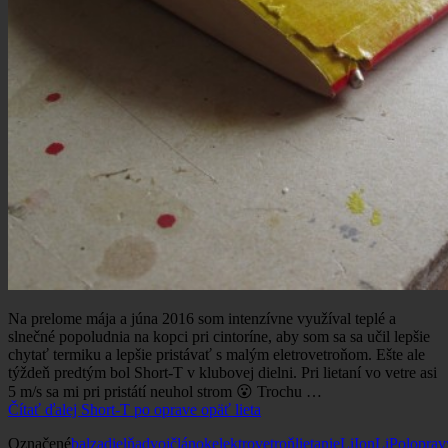
Na prelome mája a júna 2016 som intenzívne využíval teplé a
slnečné popoludnia na kopci pri cintoríne, aby som sa sa učil lepšie
chytať termiku a lepšie pristávať s malým eletrovetroňom. Ešte ale
týždeň predtým bol Short-T v klubovej dielni. Pri lietaní vo vetre asi
5 m/s sa mi pri pristátí neuhol strom 😮 Trochu …
Čítať ďalej
Short-T po oprave opäť lieta
Označené
balza
dielňa
dvojčlánok
elektrovetroň
lietanie
LiIon
LiPol
oprav