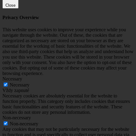
Close
Privacy Overview
This website uses cookies to improve your experience while you
navigate through the website. Out of these, the cookies that are
categorized as necessary are stored on your browser as they are
essential for the working of basic functionalities of the website. We
also use third-party cookies that help us analyze and understand how
you use this website. These cookies will be stored in your browser
only with your consent. You also have the option to opt-out of these
cookies. But opting out of some of these cookies may affect your
browsing experience.
Necessary
Necessary
Vždy zapnuté
Necessary cookies are absolutely essential for the website to
function properly. This category only includes cookies that ensures
basic functionalities and security features of the website. These
cookies do not store any personal information.
Non-necessary
Non-necessary
Any cookies that may not be particularly necessary for the website
to function and is used specifically to collect user personal data via