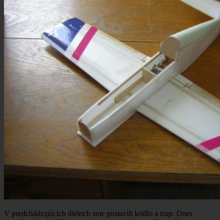
V predchádzajúcich dieloch sme postavili krídlo a trup. Dnes