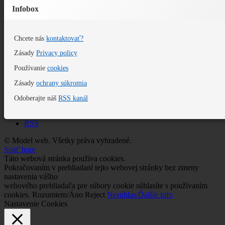
Infobox
Chcete nás
kontaktovať?
Zásady
Privacy policy
Používanie
cookies
Zásady
ochrany súkromia
Odoberajte náš
RSS kanál
RSS
© Model web. Všetky práva vyhradené.
Späť hore
Táto webová stránka používa cookies.
Pokračovaním v prehliadaní tejto webovej stránky bez zmeny
nastavenia vášho
webového prehliadača pre súbory cookie súhlasíte s používaním
cookies.
Rozumiem/Áno
Reject
Nesúhlas/Ďalšie info
Nastavenie Cookies