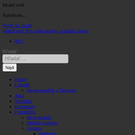
Model web
Nahrávam...
Prejsť na obsah
Model web
Aby nám modely prinášali radosť
RSS
Hľadať:
Home
Lietadlá
Stavba modelu z Depronu
Autá
Technika
Download
Fotogaléria
Moje modely
Modely kolegov
Lietanie
Sklabiná