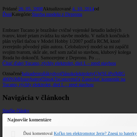
Pridané
26. 05. 2008
Aktualizované
4. 10. 2014
od
Ďusi
Kategórie:
Stavba modelu z Depronu
Embraer Tucano je brazílske cvičné vojenské lietadlo ladných
tvarov, ktoré priam zvádza ku stavbe modelu. V našich končinách
plán vyšiel tlačou v Model Hobby 1/2007 podľa RCM, ktoré
zverejnilo pôvodný plán autora. Celobalzový model sa mi zapáčil
svojim tvarom, skôr ale, než som začal so stavbou, klubový kolega
Brada ho dokončil. Samozrejme z Depronu. Po …
Čítať ďalej
Tucano, rýchly elektrolet, diel I. – pred stavbou
Označené
balza
deproňáky
dvojčlánok
elektrolety
GWS
LiPol
MIG
400
NiMH
stavba
trojčlánok
Tucano
vrtuľa
Zanechať komentár
na
Tucano, rýchly elektrolet, diel I. – pred stavbou
Navigácia v článkoch
Staršie články
Najnovšie komentáre
Ďusi
komentoval
Koľko ten elektromotor žerie? Znesú to baterky