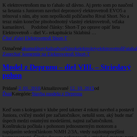
K elektrovetroňom ma to ťahalo už dávno. Aj preto som po naučení
sa lietania s Juniorom navrhol depronový elektrovetroň EVO5 a
trénoval s ním, aby som nepoškodil požičaného Rival Short. No a
teraz mám konečne plnohodnotný vlastný elektrovetroň, vďaka
kamarátovi. Podobné články: Short-T po oprave opäť lieta
Elektrovetroň – diel V.- rekapituácia Sklabiná …
Čítať ďalej
Elektrovetroň Short-T
Označené
akumulátory
balza
dvojčlánok
elektrolety
elektrovetroň
Futaba
Zanechať komentár
na Elektrovetroň Short-T
Model z Depronu – diel VIII. – Striedavý
pohon
Pridané
2. 01. 2010
Aktualizované
12. 10. 2015
od
Ďusi
Kategórie:
Stavba modelu z Depronu
Keď som s kolegami v klube pred takmer 4 rokmi navrhol a postavil
Juniora, cvičný model pre začiatočníkov, netušil som, aký bude mať
úspech medzi ostatnými modelármi, najmä začiatočníkmi.
Konštrukcia počítala s pohonom jednosmerným motorom a
napájaním sedemčlánkom NiMH 2/3A, vtedy najdostupnejšími