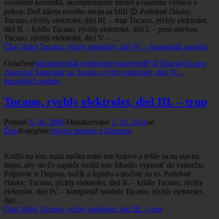
vyrobíme kormidlá, skompletujeme model a osadíme výbavu a
pohon. Deň záletu nového stroja sa blíži 😉 Podobné články:
Tucano, rýchly elektrolet, diel III. – trup Tucano, rýchly elektrolet,
diel II. – krídlo Tucano, rýchly elektrolet, diel I. – pred stavbou
Tucano, rýchly elektrolet, diel V. – …
Čítať ďalej
Tucano, rýchly elektrolet, diel IV. – kompletáž modelu
Označené
balza
deproňáky
elektrolety
modely
MP JET
stavba
Tucano
Zanechať komentár
na Tucano, rýchly elektrolet, diel IV. –
kompletáž modelu
Tucano, rýchly elektrolet, diel III. – trup
Pridané
6. 06. 2008
Aktualizované
5. 10. 2014
od
Ďusi
Kategórie:
Stavba modelu z Depronu
Krídlo na túto malú mršku máte iste hotové a tešíte sa na stavbu
trupu, aby ste čo najskôr mohli toto žihadlo vypustiť do vzduchu.
Pripravte si Depron, nožík a lepidlo a poďme na to. Podobné
články: Tucano, rýchly elektrolet, diel II. – krídlo Tucano, rýchly
elektrolet, diel IV. – kompletáž modelu Tucano, rýchly elektrolet,
diel …
Čítať ďalej
Tucano, rýchly elektrolet, diel III. – trup