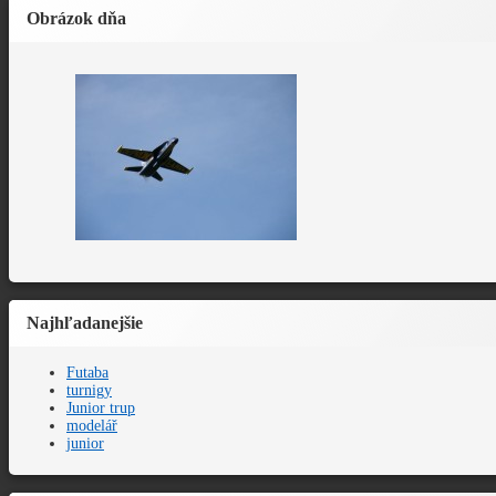
Obrázok dňa
Najhľadanejšie
Futaba
turnigy
Junior trup
modelář
junior