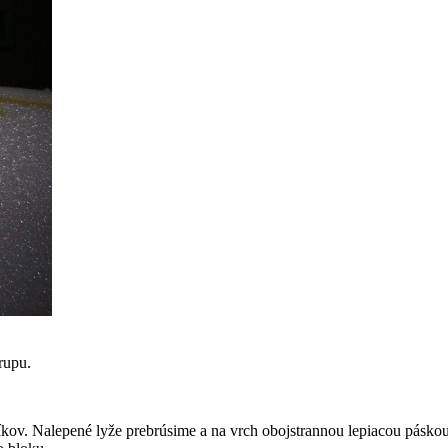
rupu.
líkov. Nalepené lyže prebrúsime a na vrch obojstrannou lepiacou pásko