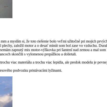
 a myslím si, že toto riešenie bolo veľmi užitočné pri mojich prvých 
 plechy, založil motor a o desať minút som bol zase vo vzduchu. Duralo
nemám zapnutý mix motor-výškovka pri šantení nad zemou a mal som ho
ancoch skončili s vylomenou prepážkou a dolietali.
trochu viac materiálu a trochu viac lepidla, ale predok modelu je pevnej
esového podvozku pristávacími lyžinami.