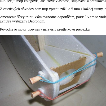
ako lietajú moji kolegovia, ale letové vlastnosti, stúpavosť a prenikav
Z estetických dôvodov som trup vpredu zúžil o 5 mm z každej strany, m
Zmenšenie šírky trupu Vám rozhodne odporúčam, pokiaľ Vám to vnútor
zvnútra vystužený Depronom.
Pôvodne je motor upevnený na zvislú preglejkovú prepážku.