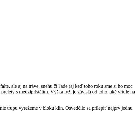
lte, ale aj na tráve, snehu či ľade (aj keď toho roku sme si ho moc
relety s medzipristátím. Výška lyží je závislá od toho, aké vrtule na
nie trupu vyrežeme v bloku klin. Osvedčilo sa prilepiť najprv jednu