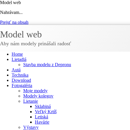
Model web
Nahrávam...
Prejsť na obsah
Model web
Aby nám modely prinášali radosť
Home
Lietadlá
Stavba modelu z Depronu
Autá
Technika
Download
Fotogaléria
Moje modely
Modely kolegov
Lietanie
Sklabiná
Veľký Krtíš
Letiská
Havárie
Výstavy