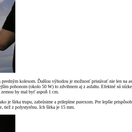
s predným kolesom. Ďalšou výhodou je možnosť pristávať nie len na asfa
ejším pohonom (okolo 50 W) to zdvihnem aj z asfaltu. Efektné sú nízke p
a zemou by mal byť aspoň 1 cm.
ko je šírka trupu, zabrúsime a prilepíme purexom. Pre lepšie prispôsob
 tiež z polystyrénu. Ich šírka je 15 mm.