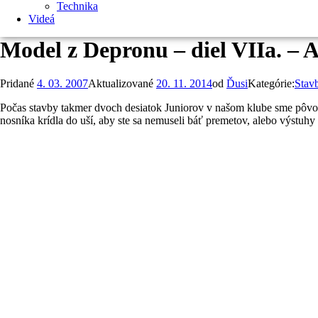
Technika
Videá
Model z Depronu – diel VIIa. – A
Pridané
4. 03. 2007
Aktualizované
20. 11. 2014
od
Ďusi
Kategórie:
Stav
Počas stavby takmer dvoch desiatok Juniorov v našom klube sme pôvod
nosníka krídla do uší, aby ste sa nemuseli báť premetov, alebo výstuhy