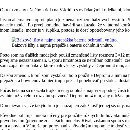
Okrem zmeny ušatého krídla na V-krídlo s ovládanými krídelkami, kt
Prvou alternatívou oproti plánu je zmena rozmeru balzových výstuh. P
na celý model. Po prvej poriadnej havárii sa ukázalo, že vnútorná kon
inom lietadle, motor je v šuplíku, pretože je dosť opotrebovaný jeho k
Balzové lišty a najmä prepážka baterie ochránili vnútro.
Preto som na ďalších modeloch použil zmenšené lišty rozmeru 3×12 mm
prvej sme nezaznamenali. Úsporu hmotnosti se netrúfam odhadnúť, zre
som zopár deproňákov, ktoré mali všetky výstuhy z Depronu 4 mm, ale p
Ďalšou zmenou, ktorú som vyskúšal, bolo použitie Depronu 3 mm na bočni
prepážok a bowdenov koniec trupu prestal pobehovať po stole a dostal 
Počas lietania sa ukázala trojka menej odolná a najmä v spodnej časti 
zvnútra už v celom rozsahu spevnená Depronom 4 mm, aby udržala pre
Domnievam sa, že takýto trup je naozaj len záležitosť jednej sezóny, 
Pôvodne bol trup Juniora určený pre použitie rôznych druhov akumulát
prevodovkou (pôvodne zo starších modelov Rival, získanou spolu s m
mm a poviem Vám, že pri porovnaní s pôvodným trupom je to dosť vidie