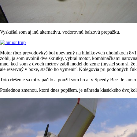
Vyskúšal som aj inú alternatívu, vodorovnú balzovú prepážku.
Motor (bez prevodovky) bol upevnený na hliníkových uholníkoch 8×1 mm
zohli, ja som uvolnil dve skrutky, vybral motor, kombinačkami narovnal
mne, keď som z dvoch metrov zabil model do zeme (myslel som si, že 
ale rezervný v boxe, stačilo ho vymeniť. Kolegovia pri podobných ťuk
Toto riešenie sa mi zapáčilo a použil som ho aj v Speedy Bee. Je tam o 
Poslednou zmenou, ktorú dnes popíšem, je náhrada klasického dvojkol