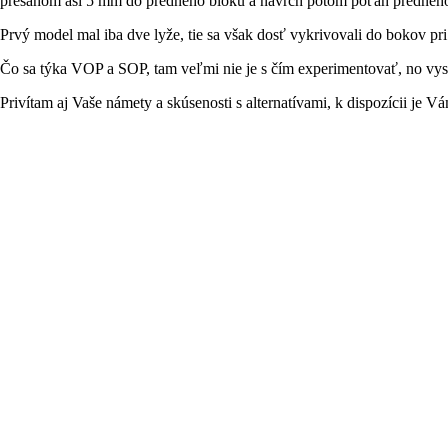
presahom asi 5 mm do predného bloku a navrch potom poťah predného
Prvý model mal iba dve lyže, tie sa však dosť vykrivovali do bokov pri
Čo sa týka VOP a SOP, tam veľmi nie je s čím experimentovať, no vysk
Privítam aj Vaše námety a skúsenosti s alternatívami, k dispozícii je 