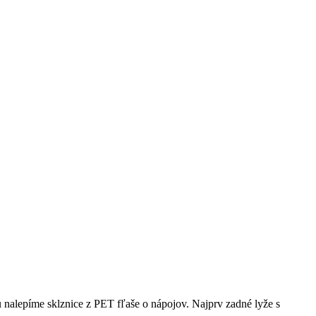
u nalepíme sklznice z PET fľaše o nápojov. Najprv zadné lyže s