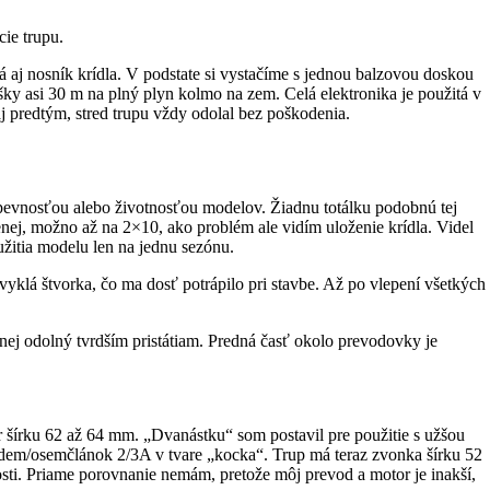
ie trupu.
aj nosník krídla. V podstate si vystačíme s jednou balzovou doskou
šky asi 30 m na plný plyn kolmo na zem. Celá elektronika je použitá v
aj predtým, stred trupu vždy odolal bez poškodenia.
pevnosťou alebo životnosťou modelov. Žiadnu totálku podobnú tej
ej, možno až na 2×10, ako problém ale vidím uloženie krídla. Videl
žitia modelu len na jednu sezónu.
vyklá štvorka, čo ma dosť potrápilo pri stavbe. Až po vlepení všetkých
enej odolný tvrdším pristátiam. Predná časť okolo prevodovky je
 šírku 62 až 64 mm. „Dvanástku“ som postavil pre použitie s užšou
em/osemčlánok 2/3A v tvare „kocka“. Trup má teraz zvonka šírku 52
sti. Priame porovnanie nemám, pretože môj prevod a motor je inakší,