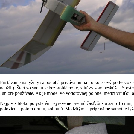
Pristávanie na lyžiny sa podobá pristávaniu na trojkolesový podvozok 
neužili). Štart zo snehu je bezproblémový, z trávy som neskúšal. S ostr
Juniore používate. Ak je model vo vodorovnej polohe, medzi vrtuľou 
Najprv z bloku polystyrénu vyrežeme prednú časť, širšiu asi o 15 mm, a
polovicu a potom druhú, zohnutú. Medzitým si pripravíme samotné lyže,