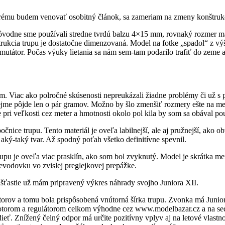
orému budem venovať osobitný článok, sa zameriam na zmeny konštrukc
ôvodne sme používali stredne tvrdú balzu 4×15 mm, rovnaký rozmer má 
štrukcia trupu je dostatočne dimenzovaná. Model na fotke „spadol“ z vý
omutátor. Počas výuky lietania sa nám sem-tam podarilo trafiť do zeme 
. Viac ako polročné skúsenosti nepreukázali žiadne problémy či už s 
jme pôjde len o pár gramov. Možno by šlo zmenšiť rozmery ešte na men
ri veľkosti cez meter a hmotnosti okolo pol kila by som sa obával pou
ce trupu. Tento materiál je oveľa labilnejší, ale aj pružnejší, ako ob
aký-taký tvar. Až spodný poťah všetko definitívne spevnil.
trupu je oveľa viac prasklín, ako som bol zvyknutý. Model je skrátka m
vodovku vo zvislej preglejkovej prepážke.
našťastie už mám pripravený výkres náhrady svojho Juniora XII.
orov a tomu bola prispôsobená vnútorná šírka trupu. Zvonka má Junior
otorom a regulátorom celkom výhodne cez www.modelbazar.cz a na sed
ť. Znížený čelný odpor má určite pozitívny vplyv aj na letové vlastno