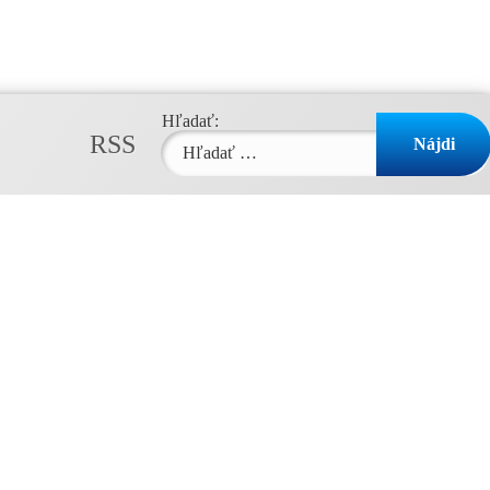
Hľadať:
RSS