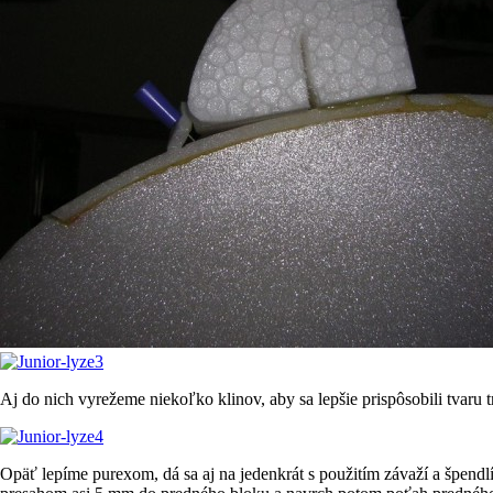
Aj do nich vyrežeme niekoľko klinov, aby sa lepšie prispôsobili tvaru t
Opäť lepíme purexom, dá sa aj na jedenkrát s použitím závaží a špend