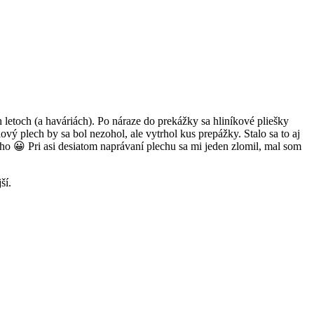
letoch (a haváriách). Po náraze do prekážky sa hliníkové pliešky
vý plech by sa bol nezohol, ale vytrhol kus prepážky. Stalo sa to aj
 😀 Pri asi desiatom naprávaní plechu sa mi jeden zlomil, mal som
ší.