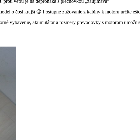
osť proti vetru je na deproňáka s plechovkou „zaujímavá“.
odel o čosi krajší 😉 Postupné zužovanie z kabíny k motoru určite ešt
né vybavenie, akumulátor a rozmery prevodovky s motorom umožnia. P