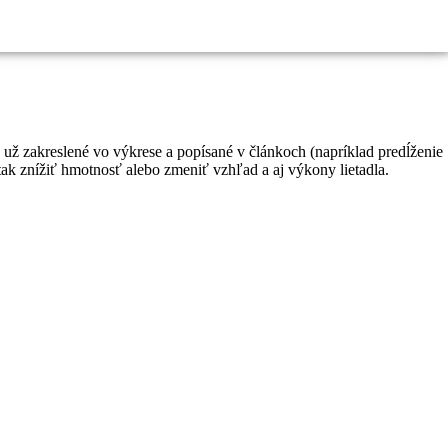
už zakreslené vo výkrese a popísané v článkoch (napríklad predĺženie
 tak znížiť hmotnosť alebo zmeniť vzhľad a aj výkony lietadla.