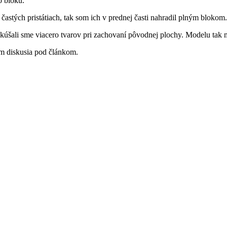
 bloku.
 častých pristátiach, tak som ich v prednej časti nahradil plným blokom
úšali sme viacero tvarov pri zachovaní pôvodnej plochy. Modelu tak m
Vám diskusia pod článkom.