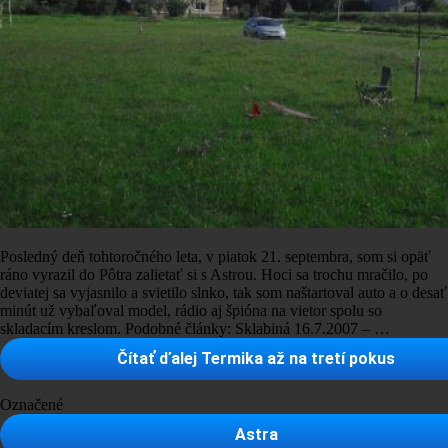
Posledný deň tohtoročného leta, v piatok 21. septembra, som si opäť
ráno vyrazil do Pôtra zalietať si s Astrou. Hoci sa trochu mračilo, po
deviatej sa vyjasnilo a svietilo slnko, tak som naštartoval auto a o desať
minút už vybaľoval model, rádio aj špióna na vietor spolu so
skladacím kreslom. Podobné články: Sklabiná 16.7.2007 – …
Čítať ďalej
Termika až na tretí pokus
Označené
Astra