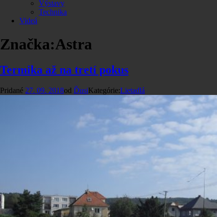
Výstavy
Technika
Videá
Značka:
Astra
Termika až na tretí pokus
Pridané
27. 09. 2018
od
Ďusi
Kategórie:
Lietadlá