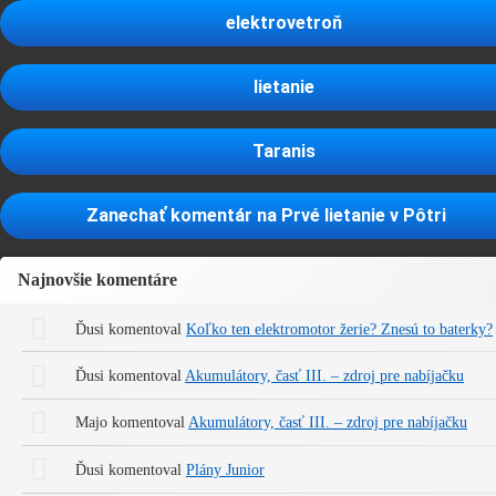
elektrovetroň
lietanie
Taranis
Zanechať komentár
na Prvé lietanie v Pôtri
Najnovšie komentáre
Ďusi
komentoval
Koľko ten elektromotor žerie? Znesú to baterky?
Ďusi
komentoval
Akumulátory, časť III. – zdroj pre nabíjačku
Majo
komentoval
Akumulátory, časť III. – zdroj pre nabíjačku
Ďusi
komentoval
Plány Junior