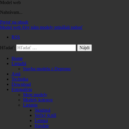
Model web
Nahrávam...
Prejsť na obsah
Model web
Aby nám modely prinášali radosť
RSS
Hľadať:
Home
Lietadlá
Stavba modelu z Depronu
Autá
Technika
Download
Fotogaléria
Moje modely
Modely kolegov
Lietanie
Sklabiná
Veľký Krtíš
Letiská
Havárie