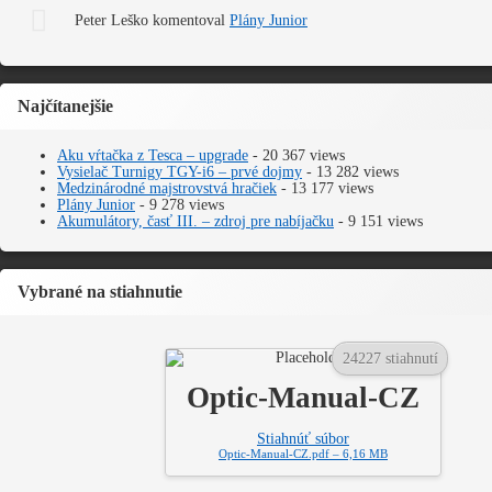
Peter Leško
komentoval
Plány Junior
Najčítanejšie
Aku vŕtačka z Tesca – upgrade
- 20 367 views
Vysielač Turnigy TGY-i6 – prvé dojmy
- 13 282 views
Medzinárodné majstrovstvá hračiek
- 13 177 views
Plány Junior
- 9 278 views
Akumulátory, časť III. – zdroj pre nabíjačku
- 9 151 views
Vybrané na stiahnutie
24227 stiahnutí
Optic-Manual-CZ
Stiahnúť súbor
Optic-Manual-CZ.pdf – 6,16 MB