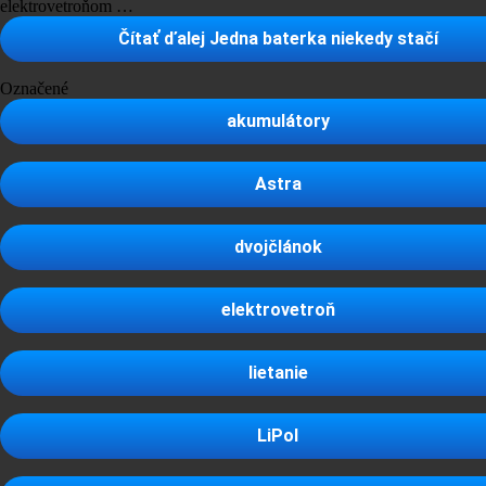
elektrovetroňom …
Čítať ďalej
Jedna baterka niekedy stačí
Označené
akumulátory
Astra
dvojčlánok
elektrovetroň
lietanie
LiPol