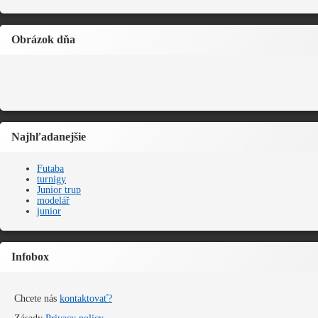
Obrázok dňa
Najhľadanejšie
Futaba
turnigy
Junior trup
modelář
junior
Infobox
Chcete nás
kontaktovať?