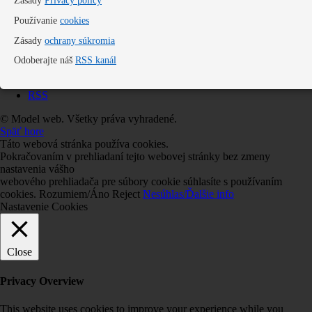
Zásady
Privacy policy
Používanie
cookies
Zásady
ochrany súkromia
Odoberajte náš
RSS kanál
RSS
© Model web. Všetky práva vyhradené.
Späť hore
Táto webová stránka používa cookies.
Pokračovaním v prehliadaní tejto webovej stránky bez zmeny
nastavenia vášho
webového prehliadača pre súbory cookie súhlasíte s používaním
cookies.
Rozumiem/Áno
Reject
Nesúhlas/Ďalšie info
Nastavenie Cookies
Close
Privacy Overview
This website uses cookies to improve your experience while you