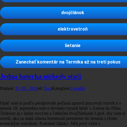
dvojčlánok
elektrovetroň
lietanie
Zanechať komentár
na Termika až na tretí pokus
Jedna baterka niekedy stačí
Pridané
20. 09. 2018
od
Ďusi
Kategórie:
Lietadlá
Opäť som si podľa predpovede počasia upravil pracovný rozvrh a v
utorok 18. septembra som o deviatej vyrazil lietať s Astrou do Pôtra.
Tentoraz aj s úplne novými a ľahkými dvojčlánkami Lipol, aby som si
overil, ako sa malá zmena hmotnosti premietne do lietania s týmto
termickým vetroňom. Podobné články: Môj prvý výlet s