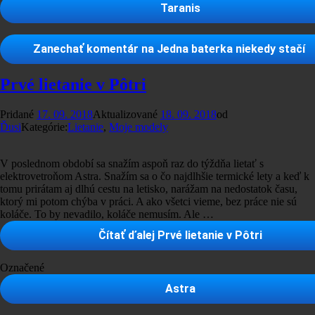
Taranis
Zanechať komentár
na Jedna baterka niekedy stačí
Prvé lietanie v Pôtri
Pridané
17. 09. 2018
Aktualizované
18. 09. 2018
od
Ďusi
Kategórie:
Lietanie
,
Moje modely
V poslednom období sa snažím aspoň raz do týždňa lietať s
elektrovetroňom Astra. Snažím sa o čo najdlhšie termické lety a keď k
tomu prirátam aj dlhú cestu na letisko, narážam na nedostatok času,
ktorý mi potom chýba v práci. A ako všetci vieme, bez práce nie sú
koláče. To by nevadilo, koláče nemusím. Ale …
Čítať ďalej
Prvé lietanie v Pôtri
Označené
Astra