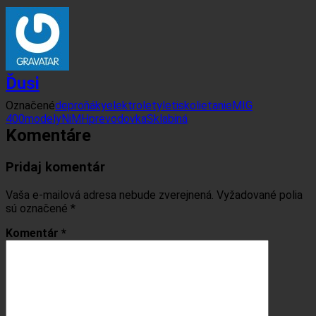
Ďusi
Označené
deproňáky
elektrolety
letisko
lietanie
MIG
400
modely
NiMH
prevodovka
Sklabiná
Komentáre
Pridaj komentár
Vaša e-mailová adresa nebude zverejnená.
Vyžadované polia
sú označené
*
Komentár
*