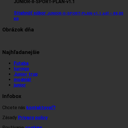
JUNIOR-II-SPORT-PLAN-v1.1
Stiahnúť súbor
JUNIOR-II-SPORT-PLAN-v1.1.pdf – 88,85
KB
Obrázok dňa
Najhľadanejšie
Futaba
turnigy
Junior trup
modelář
junior
Infobox
Chcete nás
kontaktovať?
Zásady
Privacy policy
Používanie
cookies