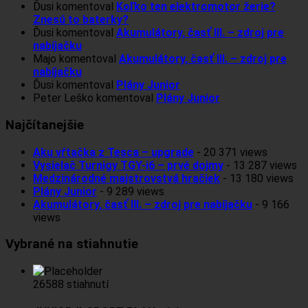
Ďusi
komentoval
Koľko ten elektromotor žerie?
Znesú to baterky?
Ďusi
komentoval
Akumulátory, časť III. – zdroj pre
nabíjačku
Majo
komentoval
Akumulátory, časť III. – zdroj pre
nabíjačku
Ďusi
komentoval
Plány Junior
Peter Leško
komentoval
Plány Junior
Najčítanejšie
Aku vŕtačka z Tesca – upgrade
- 20 371 views
Vysielač Turnigy TGY-i6 – prvé dojmy
- 13 287 views
Medzinárodné majstrovstvá hračiek
- 13 180 views
Plány Junior
- 9 289 views
Akumulátory, časť III. – zdroj pre nabíjačku
- 9 166
views
Vybrané na stiahnutie
26588 stiahnutí