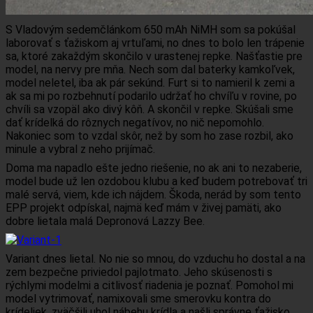
S Vladovým sedemčlánkom 650 mAh NiMH som sa pokúšal
laborovať s ťažiskom aj vrtuľami, no dnes to bolo len trápenie
sa, ktoré zakaždým skončilo v urastenej repke. Našťastie pre
model, na nervy pre mňa. Nech som dal baterky kamkoľvek,
model neletel, iba ak pár sekúnd. Furt si to namieril k zemi a
ak sa mi po rozbehnutí podarilo udržať ho chvíľu v rovine, po
chvíli sa vzopäl ako divý kôň. A skončil v repke. Skúšali sme
dať krídelká do rôznych negatívov, no nič nepomohlo.
Nakoniec som to vzdal skôr, než by som ho zase rozbil, ako
minule a vybral z neho prijímač.
Doma ma napadlo ešte jedno riešenie, no ak ani to nezaberie,
model bude už len ozdobou klubu a keď budem potrebovať tri
malé servá, viem, kde ich nájdem. Škoda, nerád by som tento
EPP projekt odpískal, najmä keď mám v živej pamäti, ako
dobre lietala malá Depronová Lazzy Bee.
Variant dnes lietal. No nie so mnou, do vzduchu ho dostal a na
zem bezpečne priviedol pajlotmato. Jeho skúsenosti s
rýchlymi modelmi a citlivosť riadenia je poznať. Pomohol mi
model vytrimovať, namixovali sme smerovku kontra do
krídeliek, zväčšili uhol nábehu krídla a našli správne ťažisko.