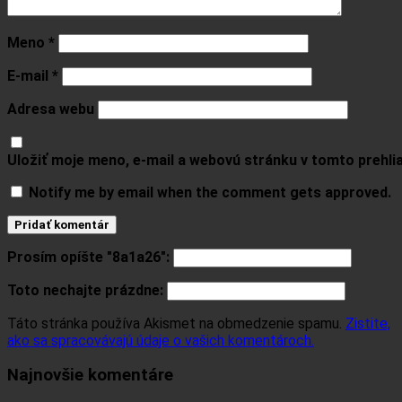
Meno
*
E-mail
*
Adresa webu
Uložiť moje meno, e-mail a webovú stránku v tomto prehl
Notify me by email when the comment gets approved.
Prosím opíšte "8a1a26":
Toto nechajte prázdne:
Táto stránka používa Akismet na obmedzenie spamu.
Zistite,
ako sa spracovávajú údaje o vašich komentároch.
Najnovšie komentáre