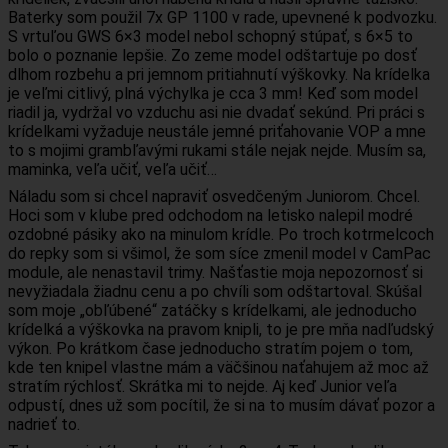
Baterky som použil 7x GP 1100 v rade, upevnené k podvozku.
S vrtuľou GWS 6×3 model nebol schopný stúpať, s 6×5 to
bolo o poznanie lepšie. Zo zeme model odštartuje po dosť
dlhom rozbehu a pri jemnom pritiahnutí výškovky. Na krídelka
je veľmi citlivý, plná výchylka je cca 3 mm! Keď som model
riadil ja, vydržal vo vzduchu asi nie dvadať sekúnd. Pri práci s
krídelkami vyžaduje neustále jemné priťahovanie VOP a mne
to s mojimi grambľavými rukami stále nejak nejde. Musím sa,
maminka, veľa učiť, veľa učiť…
Náladu som si chcel napraviť osvedčeným Juniorom. Chcel.
Hoci som v klube pred odchodom na letisko nalepil modré
ozdobné pásiky ako na minulom krídle. Po troch kotrmelcoch
do repky som si všimol, že som síce zmenil model v CamPac
module, ale nenastavil trimy. Našťastie moja nepozornosť si
nevyžiadala žiadnu cenu a po chvíli som odštartoval. Skúšal
som moje „obľúbené“ zatáčky s krídelkami, ale jednoducho
krídelká a výškovka na pravom knipli, to je pre mňa nadľudský
výkon. Po krátkom čase jednoducho stratím pojem o tom,
kde ten knipel vlastne mám a väčšinou naťahujem až moc až
stratím rýchlosť. Skrátka mi to nejde. Aj keď Junior veľa
odpustí, dnes už som pocítil, že si na to musím dávať pozor a
nadrieť to.