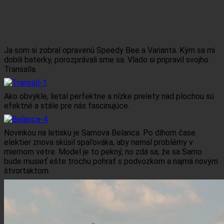
Ja som si zobral opravenú Speedy Bee a Varianta. Kým sa mi
dobili baterky, porozprávali sme sa. Vlado si pripravil svojho
Transalla.
Ako obvykle, lietal perfektne a nízke prelety nad plochou sú
efektné a stále pre nás fascinujúce.
Novinkou na letisku je Samova Belanca. Po dlhom čase
elektier znova skúsil spaľováka, aby nemal problémy v
miernom vetre. Model je to pekný, no zdá sa, že sa Samo
bude musieť ešte trochu pohrať s podvozkom a najmä novým
štvortaktom.