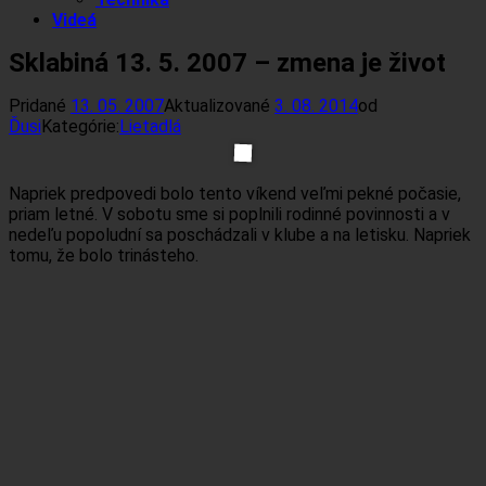
Videá
Sklabiná 13. 5. 2007 – zmena je život
Pridané
13. 05. 2007
Aktualizované
3. 08. 2014
od
Ďusi
Kategórie:
Lietadlá
Napriek predpovedi bolo tento víkend veľmi pekné počasie,
priam letné. V sobotu sme si poplnili rodinné povinnosti a v
nedeľu popoludní sa poschádzali v klube a na letisku. Napriek
tomu, že bolo trinásteho.