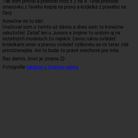
Tak som pristál a prehodil mód z 2 na 4. Teda prehodil
smerovku z ľavého knipla na pravý a krídelká z pravého na
ľavý.
Konečne mi to ide!
Uvažoval som o tomto už dávno a dnes som to konečne
uskutočnil. Zatiaľ len u Juniora a zrejme to urobím aj na
ostatných modeloch čo najskôr. Ľavou rukou ovládať
krídelkami smer a pravou ovládať výškovku sa mi teraz zdá
prirodzenejšie. Asi to bude to pravé orechové pre mňa.
Raz darmo, život je zmena 😉
Fotografie
nájdete v Internej galérii
.