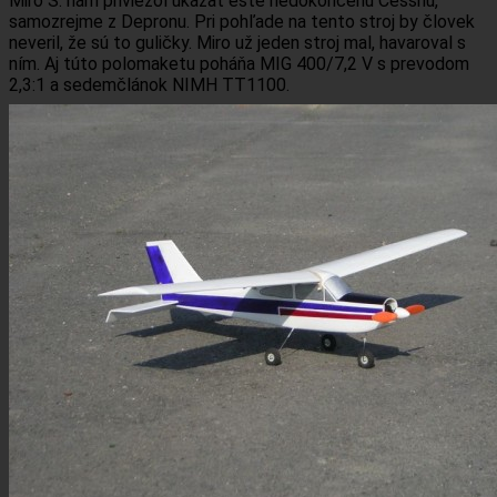
Miro Š. nám priviezol ukázať ešte nedokončenú Cessnu,
samozrejme z Depronu. Pri pohľade na tento stroj by človek
neveril, že sú to guličky. Miro už jeden stroj mal, havaroval s
ním. Aj túto polomaketu poháňa MIG 400/7,2 V s prevodom
2,3:1 a sedemčlánok NIMH TT1100.