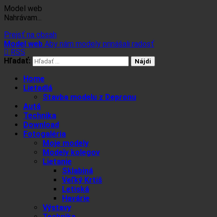
Model web
Nahrávam...
Prejsť na obsah
Model web
Aby nám modely prinášali radosť
RSS
Hľadať:
Home
Lietadlá
Stavba modelu z Depronu
Autá
Technika
Download
Fotogaléria
Moje modely
Modely kolegov
Lietanie
Sklabiná
Veľký Krtíš
Letiská
Havárie
Výstavy
Technika