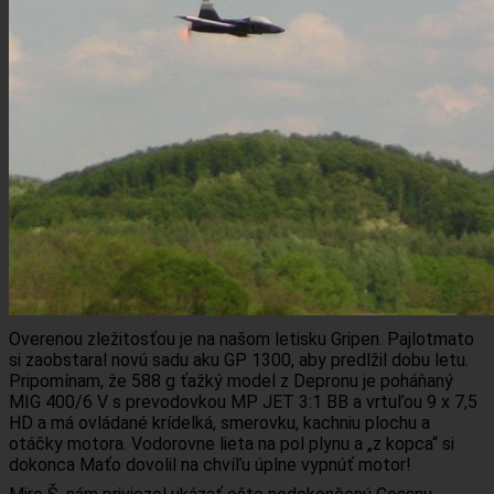
Overenou zležitosťou je na našom letisku Gripen. Pajlotmato
si zaobstaral novú sadu aku GP 1300, aby predlžil dobu letu.
Pripomínam, že 588 g ťažký model z Depronu je poháňaný
MIG 400/6 V s prevodovkou MP JET 3:1 BB a vrtuľou 9 x 7,5
HD a má ovládané krídelká, smerovku, kachniu plochu a
otáčky motora. Vodorovne lieta na pol plynu a „z kopca“ si
dokonca Maťo dovolil na chvíľu úplne vypnúť motor!