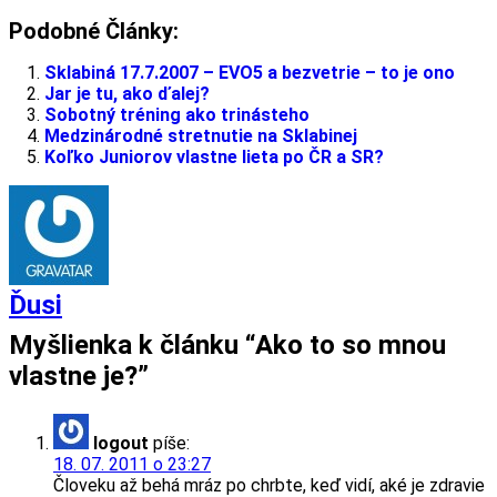
Podobné Články:
Sklabiná 17.7.2007 – EVO5 a bezvetrie – to je ono
Jar je tu, ako ďalej?
Sobotný tréning ako trinásteho
Medzinárodné stretnutie na Sklabinej
Koľko Juniorov vlastne lieta po ČR a SR?
Ďusi
Myšlienka k článku “
Ako to so mnou
vlastne je?
”
logout
píše:
18. 07. 2011 o 23:27
Človeku až behá mráz po chrbte, keď vidí, aké je zdravie