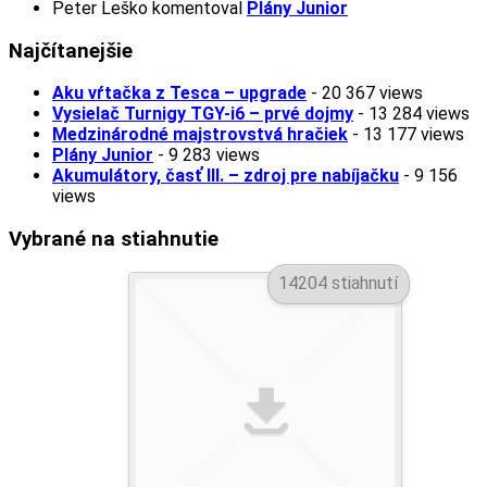
Peter Leško
komentoval
Plány Junior
Najčítanejšie
Aku vŕtačka z Tesca – upgrade
- 20 367 views
Vysielač Turnigy TGY-i6 – prvé dojmy
- 13 284 views
Medzinárodné majstrovstvá hračiek
- 13 177 views
Plány Junior
- 9 283 views
Akumulátory, časť III. – zdroj pre nabíjačku
- 9 156
views
Vybrané na stiahnutie
14204 stiahnutí