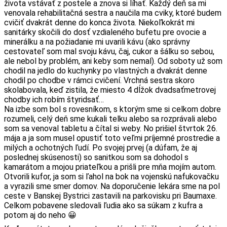
života vstávať z postele a znova si líhať. Každý deň sa mi
venovala rehabilitačná sestra a naučila ma cviky, ktoré budem
cvičiť dvakrát denne do konca života. Niekoľkokrát mi
sanitárky skočili do dosť vzdialeného bufetu pre ovocie a
minerálku a na požiadanie mi uvarili kávu (ako správny
cestovateľ som mal svoju kávu, čaj, cukor a šálku so sebou,
ale nebol by problém, ani keby som nemal). Od soboty už som
chodil na jedlo do kuchynky po vlastných a dvakrát denne
chodil po chodbe v rámci cvičení. Vrchná sestra skoro
skolabovala, keď zistila, že miesto 4 dĺžok dvadsaťmetrovej
chodby ich robím štyridsať…
Na izbe som bol s rovesníkom, s ktorým sme si celkom dobre
rozumeli, celý deň sme kukali telku alebo sa rozprávali alebo
som sa venoval tabletu a čítal si weby. No prišiel štvrtok 26.
mája a ja som musel opustiť toto veľmi príjemné prostredie a
milých a ochotných ľudí. Po svojej prvej (a dúfam, že aj
poslednej skúsenosti) so sanitkou som sa dohodol s
kamarátom a mojou priateľkou a prišli pre mňa mojím autom.
Otvorili kufor, ja som si ľahol na bok na vojenskú nafukovačku
a vyrazili sme smer domov. Na doporučenie lekára sme na pol
ceste v Banskej Bystrici zastavili na parkovisku pri Baumaxe.
Celkom pobavene sledovali ľudia ako sa súkam z kufra a
potom aj do neho 😀