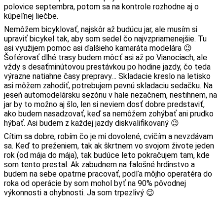
polovice septembra, potom sa na kontrole rozhodne aj o
kúpeľnej liečbe.
Nemôžem bicyklovať, najskôr až budúcu jar, ale musím si
upraviť bicykel tak, aby som sedel čo najvzpriamenejšie. Tu
asi využijem pomoc asi ďalšieho kamaráta modelára 😉
Šoférovať dlhé trasy budem môcť asi až po Vianociach, ale
vždy s desaťminútovou prestávkou po hodine jazdy, čo teda
výrazne natiahne časy prepravy… Skladacie kreslo na letisko
asi môžem zahodiť, potrebujem pevnú skladaciu sedačku. Na
jeseň automodelársku sezónu v hale nezačnem, nestihnem, na
jar by to možno aj šlo, len si neviem dosť dobre predstaviť,
ako budem nasadzovať, keď sa nemôžem zohýbať ani prudko
hýbať. Asi budem z každej jazdy diskvalifikovaný 😉
Cítim sa dobre, robím čo je mi dovolené, cvičím a nevzdávam
sa. Keď to preženiem, tak ak škrtnem vo svojom živote jeden
rok (od mája do mája), tak budúce leto pokračujem tam, kde
som tento prestal. Ak zabudnem na falošné hrdinstvo a
budem na sebe opatrne pracovať, podľa môjho operatéra do
roka od operácie by som mohol byť na 90% pôvodnej
výkonnosti a ohybnosti. Ja som trpezlivý 😉