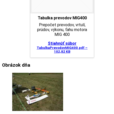
Tabulka prevodov MIG400
Prepočet prevodov, vrtulí,
prúdov, výkonu, ťahu motora
MIG 400
Stiahnúť súbor
TabulkaPrevodovMIG400.pdf –
102,82 KB
Obrázok dňa