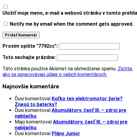
Uložiť moje meno, e-mail a webovú stránku v tomto prehl
Notify me by email when the comment gets approved.
Prosím opíšte "7792cc":
Toto nechajte prázdne:
Táto stránka používa Akismet na obmedzenie spamu.
Zistite,
ako sa spracovávajú údaje o vašich komentároch.
Najnovšie komentáre
Ďusi
komentoval
Koľko ten elektromotor žerie?
Znesú to baterky?
Ďusi
komentoval
Akumulátory, časť III. – zdroj pre
nabíjačku
Majo
komentoval
Akumulátory, časť III. – zdroj pre
nabíjačku
Ďusi
komentoval
Plány Junior