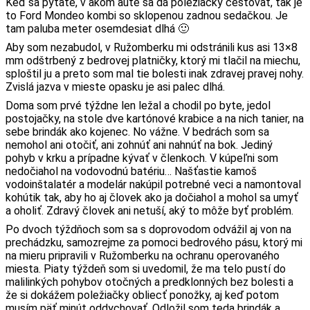
Keď sa pýtate, v akom aute sa dá poležiačky cestovať, tak je
to Ford Mondeo kombi so sklopenou zadnou sedačkou. Je
tam paluba meter osemdesiat dlhá 🙂
Aby som nezabudol, v Ružomberku mi odstránili kus asi 13×8
mm odštrbený z bedrovej platničky, ktorý mi tlačil na miechu,
sploštil ju a preto som mal tie bolesti inak zdravej pravej nohy.
Zvislá jazva v mieste opasku je asi palec dlhá.
Doma som prvé týždne len ležal a chodil po byte, jedol
postojačky, na stole dve kartónové krabice a na nich tanier, na
sebe brindák ako kojenec. No vážne. V bedrách som sa
nemohol ani otočiť, ani zohnúť ani nahnúť na bok. Jediný
pohyb v krku a prípadne kývať v členkoch. V kúpeľni som
nedočiahol na vodovodnú batériu… Našťastie kamoš
vodoinštalatér a modelár nakúpil potrebné veci a namontoval
kohútik tak, aby ho aj človek ako ja dočiahol a mohol sa umyť
a oholiť. Zdravý človek ani netuší, aký to môže byť problém.
Po dvoch týždňoch som sa s doprovodom odvážil aj von na
prechádzku, samozrejme za pomoci bedrového pásu, ktorý mi
na mieru pripravili v Ružomberku na ochranu operovaného
miesta. Piaty týždeň som si uvedomil, že ma telo pustí do
malilinkých pohybov otočných a predklonných bez bolesti a
že si dokážem poležiačky obliecť ponožky, aj keď potom
musím päť minút oddychovať. Odložil som teda brindák a