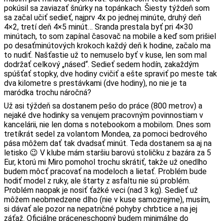
pokúsil sa zaviazať šnúrky na topánkach. Šiesty týždeň som
sa začal učiť sedieť, najprv 4x po jednej minúte, druhý deň
4×2, tretí deň 4×5 minút… Sranda prestala byť pri 4×30
minútach, to som zapínal časovač na mobile a keď som prišiel
po desaťminútových krokoch každý deň k hodine, začalo ma
to nudiť. Našťastie už to nemuselo byť v kuse, len som mal
dodržať celkový „násed“. Sedieť sedem hodín, zakaždým
spúšťať stopky, dve hodiny cvičiť a ešte spraviť po meste tak
dva kilometre s prestávkami (dve hodiny), no nie je ta
maródka trochu náročná?
Už asi týždeň sa dostanem pešo do práce (800 metrov) a
nejaké dve hodinky sa venujem pracovným povinnostiam v
kancelárii, nie len doma s notebookom a mobilom. Dnes som
tretíkrát sedel za volantom Mondea, za pomoci bedrového
pása môžem dať tak dvadsať minút. Teda dostanem sa aj na
letisko 😉 V klube mám staršiu barovú stoličku z bazára za 5
Eur, ktorú mi Miro pomohol trochu skrátiť, takže už onedlho
budem môcť pracovať na modeloch a lietať. Problém bude
hodiť model z ruky, ale štarty z asfaltu nie sú problém.
Problém naopak je nosiť ťažké veci (nad 3 kg). Sedieť už
môžem neobmedzene dlho (nie v kuse samozrejme), musím,
si dávať ale pozor na nepatričné pohyby chrbtice a na jej
záťaž. Oficiálne práceneschopný budem minimálne do