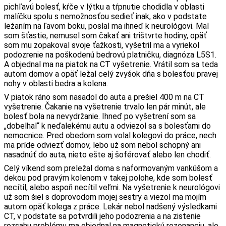
pichľavú bolesť, kŕče v lýtku a tŕpnutie chodidla v oblasti
malíčku spolu s nemožnosťou sedieť inak, ako v podstate
ležaním na ľavom boku, poslal ma ihneď k neurológovi. Mal
som šťastie, nemusel som čakať ani trištvrte hodiny, opäť
som mu zopakoval svoje ťažkosti, vyšetril ma a vyriekol
podozrenie na poškodenú bedrovú platničku, diagnóza L5S1.
A objednal ma na piatok na CT vyšetrenie. Vrátil som sa teda
autom domov a opäť ležal celý zvyšok dňa s bolesťou pravej
nohy v oblasti bedra a kolena.
V piatok ráno som nasadol do auta a prešiel 400 m na CT
vyšetrenie. Čakanie na vyšetrenie trvalo len pár minút, ale
bolesť bola na nevydržanie. Ihneď po vyšetrení som sa
„dobelhal“ k neďalekému autu a odviezol sa s bolesťami do
nemocnice. Pred obedom som volal kolegovi do práce, nech
ma príde odviezť domov, lebo už som nebol schopný ani
nasadnúť do auta, nieto ešte aj šoférovať alebo len chodiť.
Celý víkend som preležal doma s naformovaným vankúšom a
dekou pod pravým kolenom v takej polohe, kde som bolesť
necítil, alebo aspoň necítil veľmi. Na vyšetrenie k neurológovi
už som šiel s doprovodom mojej sestry a viezol ma mojím
autom opäť kolega z práce. Lekár nebol nadšený výsledkami
CT, v podstate sa potvrdili jeho podozrenia a na zistenie
rozsahu problému ma objednal na magnetickú rezonanciu, ale