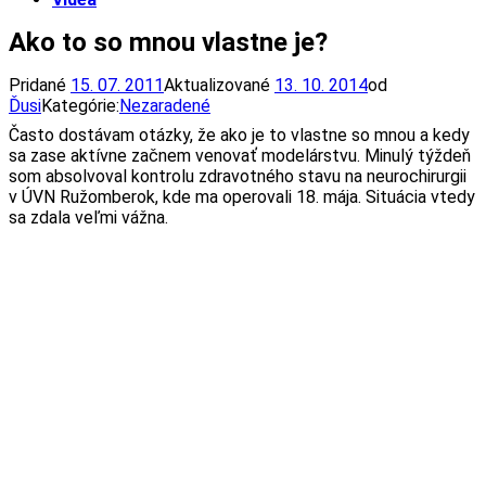
Ako to so mnou vlastne je?
Pridané
15. 07. 2011
Aktualizované
13. 10. 2014
od
Ďusi
Kategórie:
Nezaradené
Často dostávam otázky, že ako je to vlastne so mnou a kedy
sa zase aktívne začnem venovať modelárstvu. Minulý týždeň
som absolvoval kontrolu zdravotného stavu na neurochirurgii
v ÚVN Ružomberok, kde ma operovali 18. mája. Situácia vtedy
sa zdala veľmi vážna.