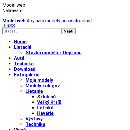
Model web
Nahrávam...
Prejsť
Model web
Aby nám modely prinášali radosť
RSS
na
Hľadať:
obsah
Home
Lietadlá
Stavba modelu z Depronu
Autá
Technika
Download
Fotogaléria
Moje modely
Modely kolegov
Lietanie
Sklabiná
Veľký Krtíš
Letiská
Havárie
Výstavy
Technika
Videá