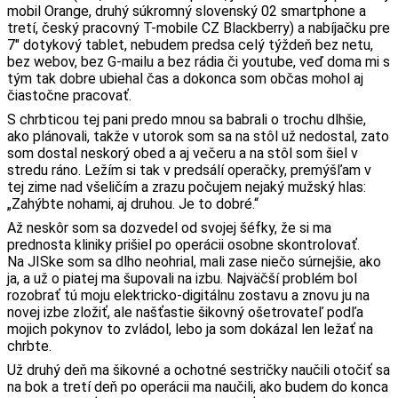
mobil Orange, druhý súkromný slovenský 02 smartphone a
tretí, český pracovný T-mobile CZ Blackberry) a nabíjačku pre
7″ dotykový tablet, nebudem predsa celý týždeň bez netu,
bez webov, bez G-mailu a bez rádia či youtube, veď doma mi s
tým tak dobre ubiehal čas a dokonca som občas mohol aj
čiastočne pracovať.
S chrbticou tej pani predo mnou sa babrali o trochu dlhšie,
ako plánovali, takže v utorok som sa na stôl už nedostal, zato
som dostal neskorý obed a aj večeru a na stôl som šiel v
stredu ráno. Ležím si tak v predsálí operačky, premýšľam v
tej zime nad všeličím a zrazu počujem nejaký mužský hlas:
„Zahýbte nohami, aj druhou. Je to dobré.“
Až neskôr som sa dozvedel od svojej šéfky, že si ma
prednosta kliniky prišiel po operácii osobne skontrolovať.
Na JISke som sa dlho neohrial, mali zase niečo súrnejšie, ako
ja, a už o piatej ma šupovali na izbu. Najväčší problém bol
rozobrať tú moju elektricko-digitálnu zostavu a znovu ju na
novej izbe zložiť, ale našťastie šikovný ošetrovateľ podľa
mojich pokynov to zvládol, lebo ja som dokázal len ležať na
chrbte.
Už druhý deň ma šikovné a ochotné sestričky naučili otočiť sa
na bok a tretí deň po operácii ma naučili, ako budem do konca