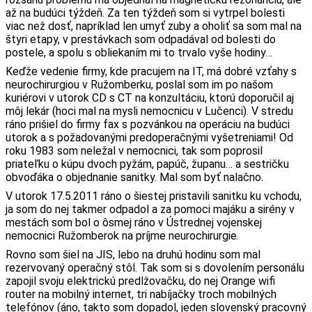
až na budúci týždeň. Za ten týždeň som si vytrpel bolesti
viac než dosť, napríklad len umyť zuby a oholiť sa som mal na
štyri etapy, v prestávkach som odpadával od bolesti do
postele, a spolu s obliekaním mi to trvalo vyše hodiny…
Keďže vedenie firmy, kde pracujem na IT, má dobré vzťahy s
neurochirurgiou v Ružomberku, poslal som im po našom
kuriérovi v utorok CD s CT na konzultáciu, ktorú doporučil aj
môj lekár (hoci mal na mysli nemocnicu v Lučenci). V stredu
ráno prišiel do firmy fax s pozvánkou na operáciu na budúci
utorok a s požadovanými predoperačnými vyšetreniami! Od
roku 1983 som neležal v nemocnici, tak som poprosil
priateľku o kúpu dvoch pyžám, papúč, županu… a sestričku
obvoďáka o objednanie sanitky. Mal som byť nalačno.
V utorok 17.5.2011 ráno o šiestej pristavili sanitku ku vchodu,
ja som do nej takmer odpadol a za pomoci majáku a sirény v
mestách som bol o ôsmej ráno v Ústrednej vojenskej
nemocnici Ružomberok na príjme neurochirurgie.
Rovno som šiel na JIS, lebo na druhú hodinu som mal
rezervovaný operačný stôl. Tak som si s dovolením personálu
zapojil svoju elektrickú predlžovačku, do nej Orange wifi
router na mobilný internet, tri nabíjačky troch mobilných
telefónov (áno, takto som dopadol, jeden slovenský pracovný