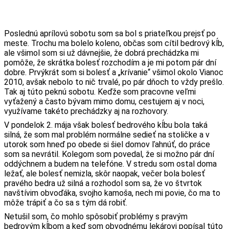
Poslednú aprílovú sobotu som sa bol s priateľkou prejsť po
meste. Trochu ma bolelo koleno, občas som cítil bedrový kĺb,
ale všimol som si už dávnejšie, že dobrá prechádzka mi
pomôže, že skrátka bolesť rozchodím a je mi potom pár dní
dobre. Prvýkrát som si bolesť a „krívanie“ všimol okolo Vianoc
2010, avšak nebolo to nič trvalé, po pár dňoch to vždy prešlo.
Tak aj túto peknú sobotu. Keďže som pracovne veľmi
vyťažený a často bývam mimo domu, cestujem aj v noci,
využívame takéto prechádzky aj na rozhovory.
V pondelok 2. mája však bolesť bedrového kĺbu bola taká
silná, že som mal problém normálne sedieť na stoličke a v
utorok som hneď po obede si šiel domov ľahnúť, do práce
som sa nevrátil. Kolegom som povedal, že si možno pár dní
oddýchnem a budem na telefóne. V stredu som ostal doma
ležať, ale bolesť nemizla, skôr naopak, večer bola bolesť
pravého bedra už silná a rozhodol som sa, že vo štvrtok
navštívim obvoďáka, svojho kamoša, nech mi povie, čo ma to
môže trápiť a čo sa s tým dá robiť.
Netušil som, čo mohlo spôsobiť problémy s pravým
bedrovým kĺbom a keď som obvodnému lekárovi popísal túto