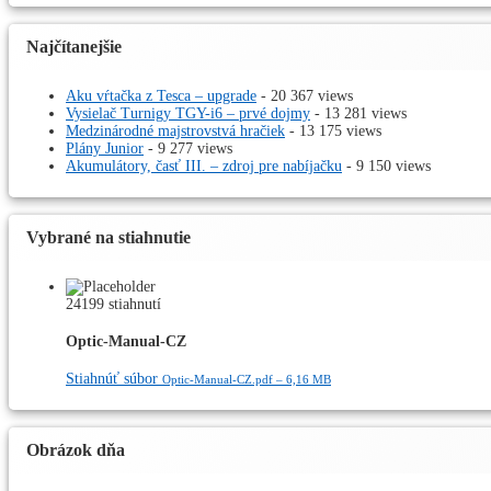
Najčítanejšie
Aku vŕtačka z Tesca – upgrade
- 20 367 views
Vysielač Turnigy TGY-i6 – prvé dojmy
- 13 281 views
Medzinárodné majstrovstvá hračiek
- 13 175 views
Plány Junior
- 9 277 views
Akumulátory, časť III. – zdroj pre nabíjačku
- 9 150 views
Vybrané na stiahnutie
24199 stiahnutí
Optic-Manual-CZ
Stiahnúť súbor
Optic-Manual-CZ.pdf – 6,16 MB
Obrázok dňa