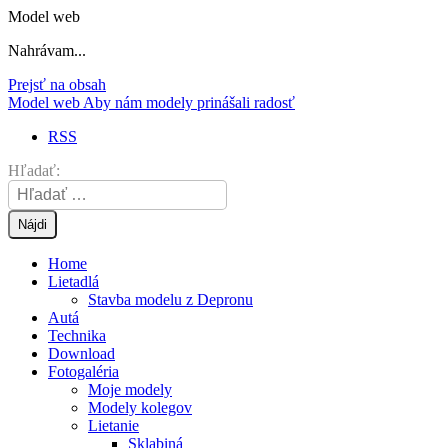
Model web
Nahrávam...
Prejsť na obsah
Model web
Aby nám modely prinášali radosť
RSS
Hľadať:
Home
Lietadlá
Stavba modelu z Depronu
Autá
Technika
Download
Fotogaléria
Moje modely
Modely kolegov
Lietanie
Sklabiná