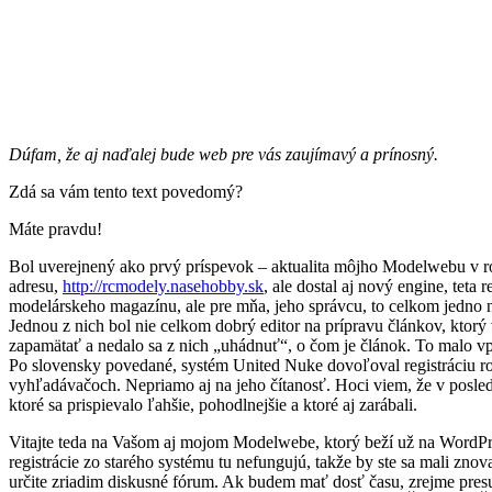
Dúfam, že aj naďalej bude web pre vás zaujímavý a prínosný.
Zdá sa vám tento text povedomý?
Máte pravdu!
Bol uverejnený ako prvý príspevok – aktualita môjho Modelwebu v roku
adresu,
http://rcmodely.nasehobby.sk
, ale dostal aj nový engine, tet
modelárskeho magazínu, ale pre mňa, jeho správcu, to celkom jedno ni
Jednou z nich bol nie celkom dobrý editor na prípravu článkov, ktorý 
zapamätať a nedalo sa z nich „uhádnuť“, o čom je článok. To malo v
Po slovensky povedané, systém United Nuke dovoľoval registráciu ro
vyhľadávačoch. Nepriamo aj na jeho čítanosť. Hoci viem, že v posled
ktoré sa prispievalo ľahšie, pohodlnejšie a ktoré aj zarábali.
Vitajte teda na Vašom aj mojom Modelwebe, ktorý beží už na WordPr
registrácie zo starého systému tu nefungujú, takže by ste sa mali zno
určite zriadim diskusné fórum. Ak budem mať dosť času, zrejme pre