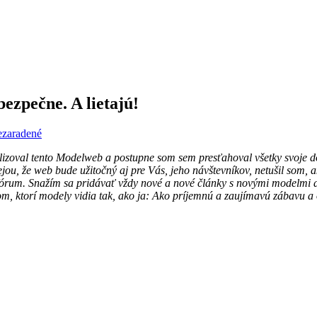
bezpečne. A lietajú!
zaradené
zoval tento Modelweb a postupne som sem presťahoval všetky svoje dot
jou, že web bude užitočný aj pre Vás, jeho návštevníkov, netušil som, 
 fórum. Snažím sa pridávať vždy nové a nové články s novými modelmi 
m, ktorí modely vidia tak, ako ja: Ako príjemnú a zaujímavú zábavu a