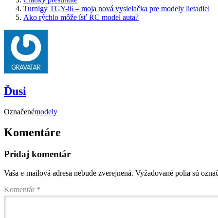
Turnigy TGY-i6 – moja nová vysielačka pre modely lietadiel
Ako rýchlo môže ísť RC model auta?
Ďusi
Označené
modely
Komentáre
Pridaj komentár
Vaša e-mailová adresa nebude zverejnená.
Vyžadované polia sú ozna
Komentár
*