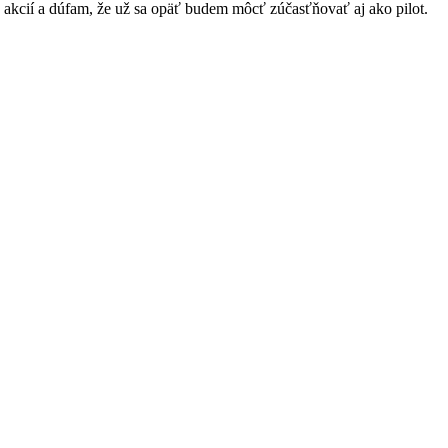
h akcií a dúfam, že už sa opäť budem môcť zúčasťňovať aj ako pilot.