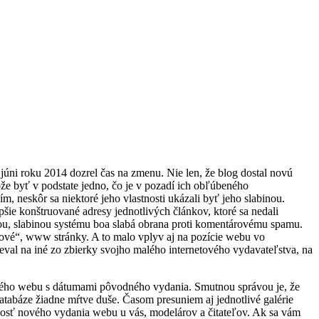
júni roku 2014 dozrel čas na zmenu. Nie len, že blog dostal novú
ôže byť v podstate jedno, čo je v pozadí ich obľúbeného
, neskôr sa niektoré jeho vlastnosti ukázali byť jeho slabinou.
pšie konštruované adresy jednotlivých článkov, ktoré sa nedali
šou, slabinou systému boa slabá obrana proti komentárovému spamu.
mové“, www stránky. A to malo vplyv aj na pozície webu vo
eval na iné zo zbierky svojho malého internetového vydavateľstva, na
tarého webu s dátumami pôvodného vydania. Smutnou správou je, že
databáze žiadne mŕtve duše. Časom presuniem aj jednotlivé galérie
nosť nového vydania webu u vás, modelárov a čitateľov. Ak sa vám