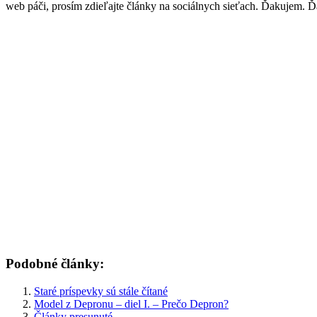
web páči, prosím zdieľajte články na sociálnych sieťach. Ďakujem. Ďa
Podobné články:
Staré príspevky sú stále čítané
Model z Depronu – diel I. – Prečo Depron?
Články presunuté