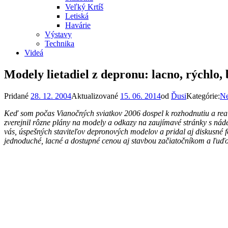
Veľký Krtíš
Letiská
Havárie
Výstavy
Technika
Videá
Modely lietadiel z depronu: lacno, rýchlo, 
Pridané
28. 12. 2004
Aktualizované
15. 06. 2014
od
Ďusi
Kategórie:
Ne
Keď som počas Vianočných sviatkov 2006 dospel k rozhodnutiu a reali
zverejnil rôzne plány na modely a odkazy na zaujímavé stránky s náde
vás, úspešných staviteľov depronových modelov a pridal aj diskusné
jednoduché, lacné a dostupné cenou aj stavbou začiatočníkom a ľuďo