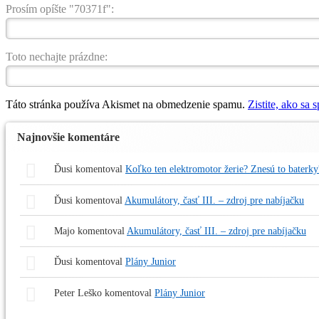
Prosím opíšte "70371f":
Toto nechajte prázdne:
Táto stránka používa Akismet na obmedzenie spamu.
Zistite, ako sa
Najnovšie komentáre
Ďusi
komentoval
Koľko ten elektromotor žerie? Znesú to baterky
Ďusi
komentoval
Akumulátory, časť III. – zdroj pre nabíjačku
Majo
komentoval
Akumulátory, časť III. – zdroj pre nabíjačku
Ďusi
komentoval
Plány Junior
Peter Leško
komentoval
Plány Junior