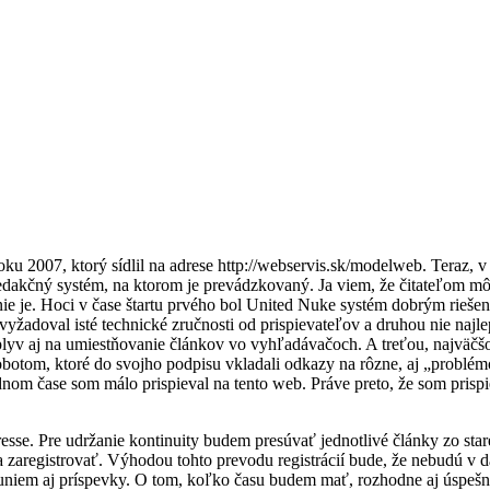
 2007, ktorý sídlil na adrese http://webservis.sk/modelweb. Teraz, v 
a redakčný systém, na ktorom je prevádzkovaný. Ja viem, že čitateľom m
e je. Hoci v čase štartu prvého bol United Nuke systém dobrým riešením
vyžadoval isté technické zručnosti od prispievateľov a druhou nie najle
plyv aj na umiestňovanie článkov vo vyhľadávačoch. A treťou, najväč
botom, ktoré do svojho podpisu vkladali odkazy na rôzne, aj „problé
nom čase som málo prispieval na tento web. Práve preto, že som prispi
esse. Pre udržanie kontinuity budem presúvať jednotlivé články zo s
va zaregistrovať. Výhodou tohto prevodu registrácií bude, že nebudú v 
suniem aj príspevky. O tom, koľko času budem mať, rozhodne aj úspeš