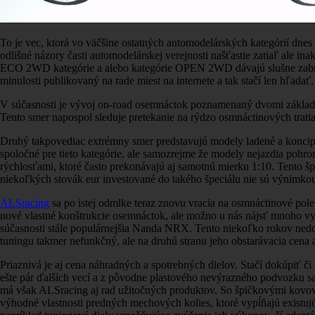
To je vec, ktorá vo väčšine ostatných automodelárských kategórií dnes
odlišné názory časti automodelárskej verejnosti našťastie zatiaľ ale
ECO 2WD kategórie a alebo kategórie OPEN 2WD dávajú slušne zabrať
minulosti publikovaný na rade miest na internete a tak stačí len hľadať.
V súčasnosti je vývoj on-road osemnáctok poznamenaný dvomi základn
Tento smer napospol sleduje pretekanie na rýdzo osmnáctinových tratia
Druhý takpovediac extrémny smer predstavujú modely ladené a koncipova
spoločné pre tieto kategórie, ale samozrejme že modely nejazdia pohr
rýchlosťami, ktoré často prekonávajú aj samotnú mierku 1:10. Tento šp
niekoľkých stovák eur investované do takého špeciálu nie sú výnimko
ALSracing
sa po istej odmlke teraz znovu vracia na osmnáctinové pol
nové vlastné konštrukcie osemnáctok, ale možno u nás nájsť mnoho 
súčasnosti stále populárnejšia Nanda NRX. Tento niekoľko rokov nedo
tuningu takmer nefunkčný, ale na druhú stranu jeho obstarávacia cena 
Priaznivá je aj cena náhradných a spotrebných dielov. Stačí dokúpiť č
ešte pár ďalších vecí a z pôvodne plastového nevýrazného podvozku sa 
má však ALSracing aj rad užitočných produktov. So špičkovými kovový
výhodné vlastnosti predných mechových kolies, ktoré vypĺňajú exist