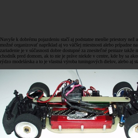
Navyše k dobrému pojazdeniu stačí aj podstatne menšie priestory než 
možné organizovať napríklad aj vo väčšej miestnosti alebo prípadne na
zariadenie je v súčasnosti dobre dostupné za znesiteľné peniaze takže
chodník pred domom, ak to nie je práve niekde v centre, kde by sa ak
rýdzo modelárska a to je vlastná výroba tuningových dielov, alebo aj s