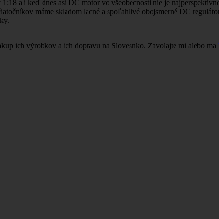
1:18 a i keď dnes asi DC motor vo všeobecnosti nie je najperspektívne
začiatočníkov máme skladom lacné a spoľahlivé obojsmerné DC regulát
tky.
up ich výrobkov a ich dopravu na Slovesnko. Zavolajte mi alebo ma