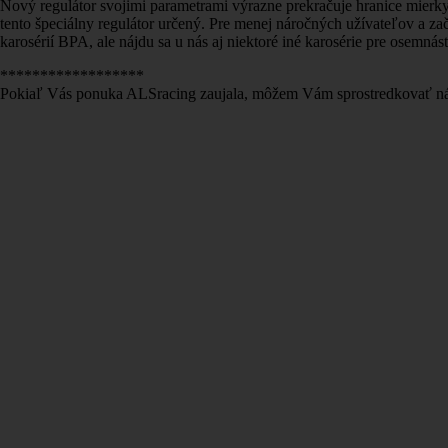
Nový regulátor svojimi parametrami výrazne prekračuje hranice mierky 
tento špeciálny regulátor určený. Pre menej náročných užívateľov a 
karosérií BPA, ale nájdu sa u nás aj niektoré iné karosérie pre osemnás
******************
Pokiaľ Vás ponuka ALSracing zaujala, môžem Vám sprostredkovať nák