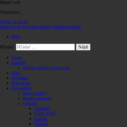
Model web
Nahrávam...
Prejsť na obsah
Model web
Aby nám modely prinášali radosť
RSS
Hľadať:
Home
Lietadlá
Stavba modelu z Depronu
Autá
Technika
Download
Fotogaléria
Moje modely
Modely kolegov
Lietanie
Sklabiná
Veľký Krtíš
Letiská
Havárie