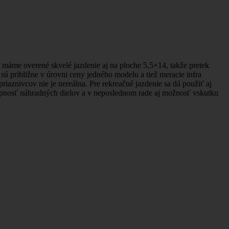
 máme overené skvelé jazdenie aj na ploche 5,5×14, takže pretek
sú približne v úrovni ceny jedného modelu a tiež meracie infra
iaznivcov nie je nereálna. Pre rekreačné jazdenie sa dá použiť aj
stupnosť náhradných dielov a v neposlednom rade aj možnosť vskutku