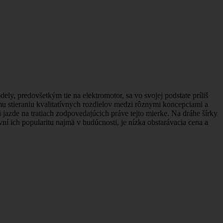
, predovšetkým tie na elektromotor, sa vo svojej podstate príliš
mu stieraniu kvalitatívnych rozdielov medzi rôznymi koncepciami a
azde na tratiach zodpovedajúcich práve tejto mierke. Na dráhe šírky
í ich popularitu najmä v budúcnosti, je nízka obstarávacia cena a