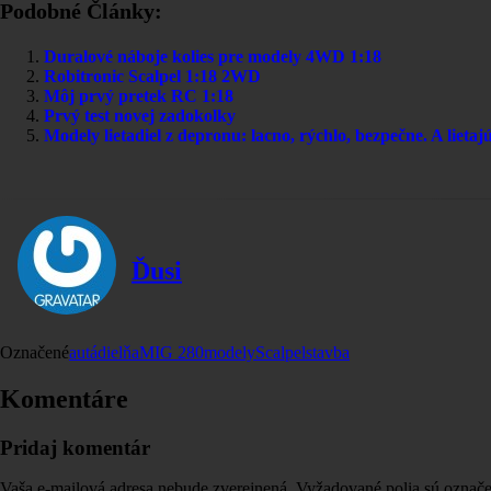
Podobné Články:
Duralové náboje kolies pre modely 4WD 1:18
Robitronic Scalpel 1:18 2WD
Môj prvý pretek RC 1:18
Prvý test novej zadokolky
Modely lietadiel z depronu: lacno, rýchlo, bezpečne. A lietaj
Ďusi
Označené
autá
dielňa
MIG 280
modely
Scalpel
stavba
Komentáre
Pridaj komentár
Vaša e-mailová adresa nebude zverejnená.
Vyžadované polia sú označ