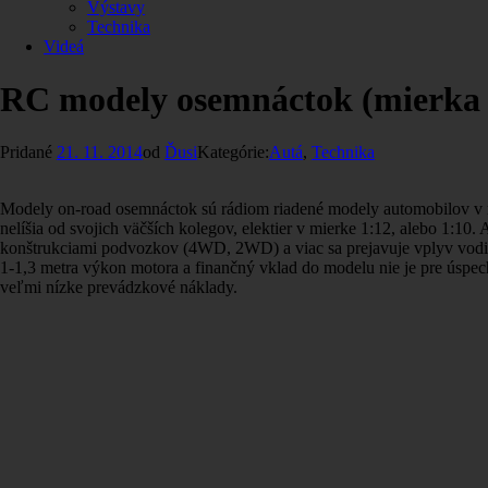
Výstavy
Technika
Videá
RC modely osemnáctok (mierka 
Pridané
21. 11. 2014
od
Ďusi
Kategórie:
Autá
,
Technika
Modely on-road osemnáctok sú rádiom riadené modely automobilov v mi
nelíšia od svojich väčších kolegov, elektier v mierke 1:12, alebo 1:1
konštrukciami podvozkov (4WD, 2WD) a viac sa prejavuje vplyv vodičsk
1-1,3 metra výkon motora a finančný vklad do modelu nie je pre úspech
veľmi nízke prevádzkové náklady.