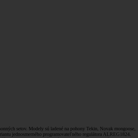
ohonných setov. Modely sú ladené na pohony Tekin, Novak mongoose,
ú variantu jednosmerného programovateľného regulátora ALREG1824.