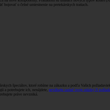
ácii na nové komponenty. Príkladom sú unášače nových typov kolies (A
äť bojovať o čelné umiestnenie na pretekárskych tratiach.
ekárskych špeciálov, ktoré robíme na zákazku a podľa Vašich požiad
jú a potrebujete ich, nenájdete,
neváhajte zaslať svoje otázky či požia
trebujete práve nevzniká.