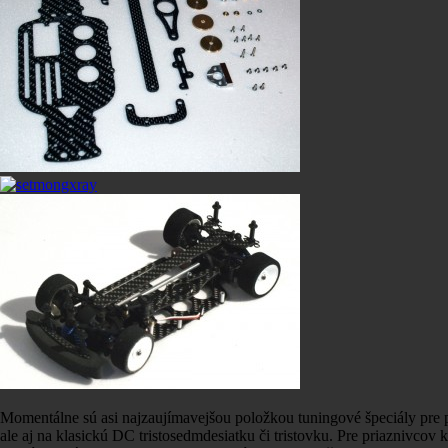
Momentálne sú asi najzaujímavejšou položkou tuningové špeciály pre
ale aj na klasickú DC tristosedmdesiatku či tristovku. Pre priazni