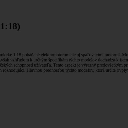
1:18)
erke 1:18 poháňané elektromotorom ale aj spaľovacími motormi. Modely
0. Avšak vzhľadom k určitým špecifikám týchto modelov dochádza k isté
ých schopností užívateľa. Tento aspekt je výrazný predovšetkým pri j
 rozhodujúci. Hlavnou prednosťou týchto modelov, ktorá určite ovplyvn