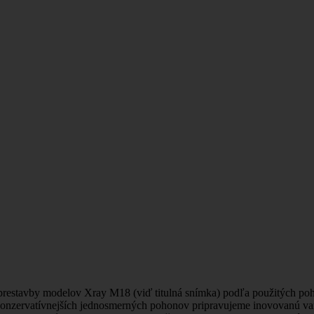
 prestavby modelov Xray M18 (viď titulná snímka) podľa použitých p
vcov konzervatívnejších jednosmerných pohonov pripravujeme inovovan