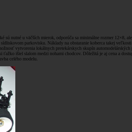
aké sú nutné u väčších mierok, odporúča sa minimálne rozmer 12×8, ale
 sídliskovom parkovisku. Náklady na obstaranie koberca takej veľkosti 
 možnosť vytvorenia lokálnych pretekárskych skupín automodelárských pr
osi ťažko išiel slalom medzi nohami chodcov. Dôležitá je aj cena a do
tavba celého modelu.