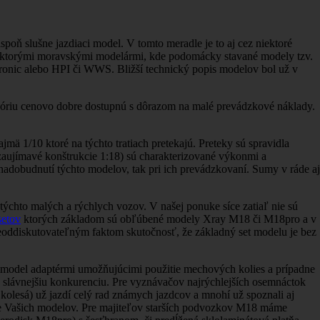
poň slušne jazdiaci model. V tomto meradle je to aj cez niektoré
 niektorými moravskými modelármi, kde podomácky stavané modely tzv.
nic alebo HPI či WWS. Bližší technický popis modelov bol už v
góriu cenovo dobre dostupnú s dôrazom na malé prevádzkové náklady.
ä 1/10 ktoré na týchto tratiach pretekajú. Preteky sú spravidla
zaujímavé konštrukcie 1:18) sú charakterizované výkonmi a
 nadobudnutí týchto modelov, tak pri ich prevádzkovaní. Sumy v ráde aj
ýchto malých a rýchlych vozov. V našej ponuke síce zatiaľ nie sú
setov
ktorých základom sú obľúbené modely Xray M18 či M18pro a v
neoddiskutovateľným faktom skutočnosť, že základný set modelu je bez
iť model adaptérmi umožňujúcimi použitie mechových kolies a prípadne
k slávnejšiu konkurenciu. Pre vyznávačov najrýchlejších osemnáctok
olesá) už jazdí celý rad známych jazdcov a mnohí už spoznali aj
ie Vašich modelov. Pre majiteľov starších podvozkov M18 máme