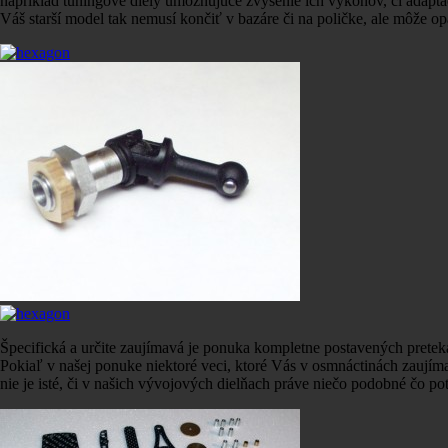
napríklad tuningové diely umožňujúce zvýšenie ich výkonov, čí adapt
Váš starší model tak nemusí končiť v bazáre či na poličke, ale môže op
Špecifická a určite zaujímavá je ponuka kompletne postavených pret
Pokiaľ v našej ponuke niektoré veci, ktoré Vás v osmnáctinách zaujíma
nie je isté, či v našich vývojových dielňach práve niečo podobné čo po