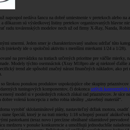
 už napospol nedáva šancu na dobré umiestnenie v pretekoch alebo na as
 inak a dôkazom sú výsledkovej listiny pretekov organizovaných hlavne
 radu továrenských modelov nech už od firmy X-Ray, Nanda, Robitro
ými smermi. Jeden smer je charakterizovaný snahou udržať túto kate
ch (niekedy ide o spoločnú aktivitu s menšími mierkami 1/24 a 1/28).
né na prevádzku na tratiach určených prioritne pre väčšie mierky, najm
omade. Modely týchto osemnáctok (Xray M18pro ale aj niektoré ďalšie 
ecifický trend ale spôsobil značný nárast finančných nákladov, ako pri
u.
e so širokou ponukou produktov uspokojujúce obe skupiny priaznivcov t
vydarených tuningových komponentov, či dokonca
celých konverzných 
cenený model si v posledných rokoch získal rad priaznivcov. Je síce 
a dobre volená koncepcia z neho robia ideálny „stavebný materiál“.
i doma vyrobiť sklolaminátové pláty, nastaviteľný držiak motora, osad
stane špeciál, ktorý je na trati mierky 1:18 schopný poraziť akúkoľve
mi pastorkami (teraz novo i precízne obrábané silamidové prevodové k
ujúcu medzeru v ponuke konkurencie a umožňujú jednoduchšie naladen