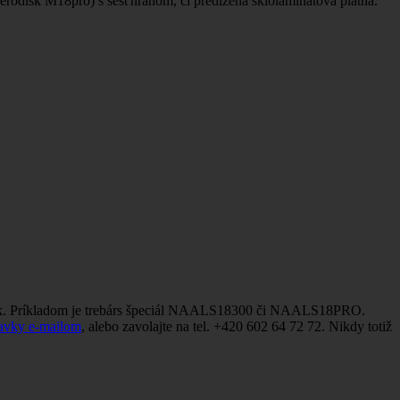
erodisk M18pro) s šesťhranom, či predĺžená sklolaminátová platňa.
aviek. Príkladom je trebárs špeciál NAALS18300 či NAALS18PRO.
davky e-mailom
, alebo zavolajte na tel. +420 602 64 72 72. Nikdy totiž