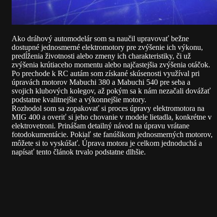
Ako dráhový automodelár som sa naučil upravovať bežne
dostupné jednosmerné elektromotory pre zvýšenie ich výkonu,
predĺženia životnosti alebo zmeny ich charakteristiky, či už
zvýšenia krútiaceho momentu alebo najčastejšia zvýšenia otáčok.
Po prechode k RC autám som získané skúsenosti využíval pri
úpravách motorov Mabuchi 380 a Mabuchi 540 pre seba a
svojich klubových kolegov, až pokým sa k nám nezačali dovážať
podstatne kvalitnejšie a výkonnejšie motory.
Rozhodol som sa zopakovať si proces úpravy elektromotora na
MIG 400 a overiť si jeho chovanie v modele lietadla, konkrétne v
elektrovetroni. Prinášam detailný návod na úpravu vrátane
fotodokumentácie. Pokiaľ ste fanúšikom jednosmerných motorov,
môžete si to vyskúšať. Úprava motora je celkom jednoduchá a
napísať tento článok trvalo podstatne dlhšie.