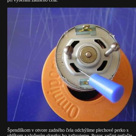
Špendlíkom v otvore zadného čela odchýlime plechové perko s
uhlíkom a vložením skrutky ho zafixujeme. Pozor, veľmi netlačte,