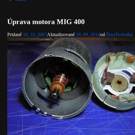
Úprava motora MIG 400
Kategórie:
Pridané
19. 10. 2007
Aktualizované
26. 09. 2014
od
Ďusi
Technika