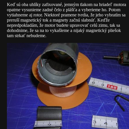
Keď sú oba uhlíky zafixované, jemným tlakom na hriadeľ motora
opatrne vysunieme zadné čelo z plášťa a vyberieme ho. Potom
vytiahneme aj rotor. Niektoré pramene tvrdia, že jeho vybratím sa
preruší magnetický tok a magnety začnú slabnúť. Keďže
nepredpokladám, že motor budete upravovať celú zimu, tak sa
dohodnime, že sa na to vykašleme a nijaký magnetický pliešok
tam strkať nebudeme.