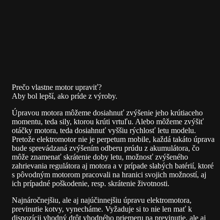
Prečo vlastne motor upraviť?
Aby bol lepší, ako príde z výroby.
Úpravou motora môžeme dosiahnuť zvýšenie jeho krútiaceho
momentu, teda sily, ktorou krúti vrtuľu. Alebo môžeme zvýšiť
otáčky motora, teda dosiahnuť vyššiu rýchlosť letu modelu.
Pretože elektromotor nie je perpetum mobile, každá takáto úprava
bude sprevádzaná zvýšením odberu prúdu z akumulátora, čo
môže znamenať skrátenie doby letu, možnosť zvýšeného
zahrievania regulátora aj motora a v prípade slabých batérií, ktoré
s pôvodným motorom pracovali na hranici svojich možností, aj
ich prípadné poškodenie, resp. skrátenie životnosti.
Najnáročnejšiu, ale aj najúčinnejšiu úpravu elektromotora,
previnutie kotvy, vynecháme. Vyžaduje si to nie len mať k
dispozícii vhodný drôt vhodného priemeru na previnutie, ale aj