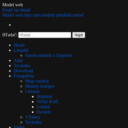
Model web
Nahrávam...
Prejsť na obsah
Model web
Aby nám modely prinášali radosť
RSS
Hľadať:
Home
Lietadlá
Stavba modelu z Depronu
Autá
Technika
Download
Fotogaléria
Moje modely
Modely kolegov
Lietanie
Sklabiná
Veľký Krtíš
Letiská
Havárie
Výstavy
Technika
Videá