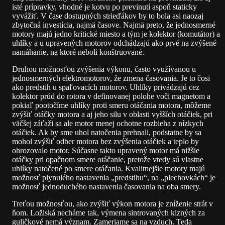
isté prípravky, vhodné je kotvu po previnutí aspoň staticky
vyvážiť. V čase dostupných strieďákov by to bola asi naozaj
zbytočná investícia, najmä časove. Najmä preto, že jednosmerné
motory majú jedno kritické miesto a tým je kolektor (komutátor) a
uhlíky a u upravených motorov odchádzajú ako prvé na zvýšené
namáhanie, na ktoré neboli konštruované.
Druhou možnosťou zvýšenia výkonu, často využívanou u
jednosmerných elektromotorov, že zmena časovania. Je to čosi
ako predstih u spaľovacích motorov. Uhlíky privádzajú cez
kolektor prúd do rotora v definovanej polohe voči magnetom a
pokiaľ pootočíme uhlíky proti smeru otáčania motora, môžeme
zvýšiť otáčky motora a aj jeho silu v oblasti vyšších otáčiek, pri
väčšej záťaži sa ale motor menej ochotne rozbieha z nízkych
otáčiek. Ak by sme uhol natočenia prehnali, podstatne by sa
mohol zvýšiť odber motora bez zvýšenia otáčiek a teplo by
ohrozovalo motor. Súčasne takto upravený motor má nižšie
otáčky pri opačnom smere otáčanie, pretože vtedy sú vlastne
uhlíky natočené po smere otáčania. Kvalitnejšie motory majú
možnosť plynulého nastavenia „predstihu“, na „plechovkách“ je
možnosť jednoduchého nastavenia časovania na oba smery.
Treťou možnosťou, ako zvýšiť výkon motora je zníženie strát v
ňom. Ložiská necháme tak, výmena sintrovaných klzných za
guličkové nemá význam. Zameriame sa na vzduch. Teda