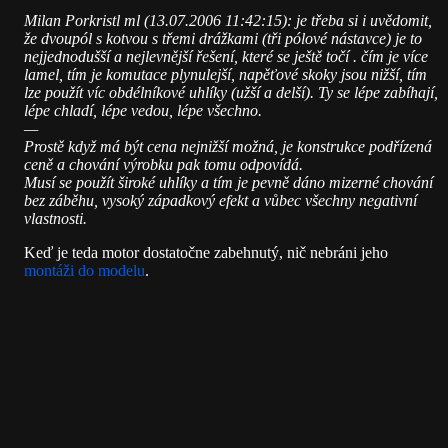
Milan Porkristl ml (13.07.2006 11:42:15): je třeba si i uvědomit,
že dvoupól s kotvou s třemi drážkami (tři pólové nástavce) je to
nejjednodušší a nejlevnější řešení, které se ještě točí . čím je více
lamel, tím je komutace plynulejší, napěťové skoky jsou nižší, tím
lze použít víc obdélníkové uhlíky (užší a delší). Ty se lépe zabíhají,
lépe chladí, lépe vedou, lépe všechno.
—
Prostě když má být cena nejnižší možná, je konstrukce podřízená
ceně a chování výrobku pak tomu odpovídá.
Musí se použít široké uhlíky a tím je pevně dáno mizerné chování
bez záběhu, vysoký západkový efekt a vůbec všechny negativní
vlastnosti.
Keď je teda motor dostatočne zabehnutý, nič nebráni jeho
montáži do modelu
.