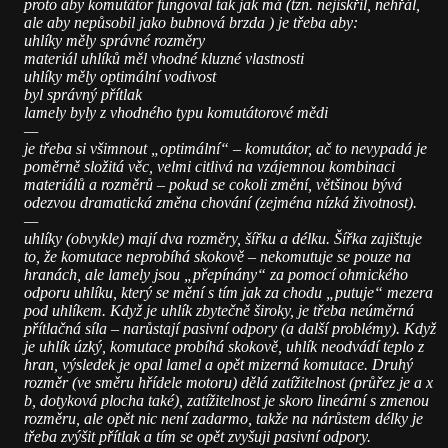
proto aby komutátor fungoval tak jak má (tzn. nejiskřil, nehřál,
ale aby nepůsobil jako bubnová brzda ) je třeba aby:
uhlíky měly správné rozměry
materiál uhlíků měl vhodné kluzné vlastnosti
uhlíky měly optimální vodivost
byl správný přítlak
lamely byly z vhodného typu komutátorové mědi
—
je třeba si všimnout „optimální“ – komutátor, ač to nevypadá je
poměrně složitá věc, velmi citlivá na vzájemnou kombinaci
materiálů a rozměrů – pokud se cokoli změní, většinou bývá
odezvou dramatická změna chování (zejména nízká životnost).
—
uhlíky (obvykle) mají dva rozměry, šířku a délku. Šířka zajištuje
to, že komutace neprobíhá skokově – nekomutuje se pouze na
hranách, ale lamely jsou „přepínány“ za pomocí ohmického
odporu uhlíku, který se mění s tím jak za chodu „putuje“ mezera
pod uhlíkem. Když je uhlík zbytečně široky, je třeba neúměrná
přítlačná síla – narůstají pasivní odpory (a další problémy). Když
je uhlík úzký, komutace probíhá skokově, uhlík neodvádí teplo z
hran, výsledek je opal lamel a opět mizerná komutace. Druhý
rozměr (ve směru hřídele motoru) dělá zatížitelnost (průřez je a x
b, dotyková plocha také), zatížitelnost je skoro lineární s zmenou
rozměru, ale opět nic není zadarmo, takže na nárůstem délky je
třeba zvýšit přítlak a tím se opět zvyšuji pasivní odpory.