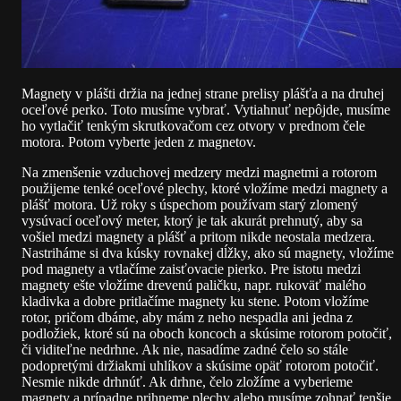
Magnety v plášti držia na jednej strane prelisy plášťa a na druhej
oceľové perko. Toto musíme vybrať. Vytiahnuť nepôjde, musíme
ho vytlačiť tenkým skrutkovačom cez otvory v prednom čele
motora. Potom vyberte jeden z magnetov.
Na zmenšenie vzduchovej medzery medzi magnetmi a rotorom
použijeme tenké oceľové plechy, ktoré vložíme medzi magnety a
plášť motora. Už roky s úspechom používam starý zlomený
vysúvací oceľový meter, ktorý je tak akurát prehnutý, aby sa
vošiel medzi magnety a plášť a pritom nikde neostala medzera.
Nastriháme si dva kúsky rovnakej dĺžky, ako sú magnety, vložíme
pod magnety a vtlačíme zaisťovacie pierko. Pre istotu medzi
magnety ešte vložíme drevenú paličku, napr. rukoväť malého
kladivka a dobre pritlačíme magnety ku stene. Potom vložíme
rotor, pričom dbáme, aby mám z neho nespadla ani jedna z
podložiek, ktoré sú na oboch koncoch a skúsime rotorom potočiť,
či viditeľne nedrhne. Ak nie, nasadíme zadné čelo so stále
podopretými držiakmi uhlíkov a skúsime opäť rotorom potočiť.
Nesmie nikde drhnúť. Ak drhne, čelo zložíme a vyberieme
magnety a prípadne prihneme plechy alebo musíme zohnať tenšie