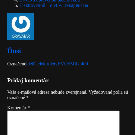
Elektrovetroň – diel V.- rekapituácia
Ďusi
Označené
dielňa
elektrolety
EVO5
MIG 400
Komentáre
Pridaj komentár
Vaša e-mailová adresa nebude zverejnená.
Vyžadované polia sú
označené
*
Komentár
*