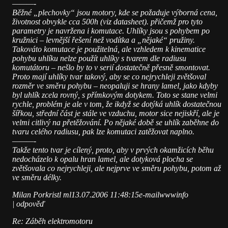
———-
Běžné „plechovky“ jsou motory, kde se požaduje výborná cena,
životnost obvykle cca 500h (viz datasheet). přičemž pro tyto
parametry je navržena i komutace. Uhlíky jsou s pohybem po
kružnici – levnější řešení než vodítka a „nějaké“ pružiny.
Takováto komutace je použitelná, ale vzhledem k kinematice
pohybu uhlíku nelze použít uhlíky s tvarem dle radiusu
komutátoru – nešlo by to v serií dostatečně přesně smontovat.
Proto mají uhlíky tvar takový, aby se co nejrychleji zvětšoval
rozměr ve směru pohybu – neopaluji se hrany lamel, jako kdyby
byl uhlík zcela rovný, s přímkovým dotykem. Toto se stane velmi
rychle, problém je ale v tom, že ikdyž se dotýká uhlík dostatečnou
šířkou, střední část je stále ve vzduchu, motor sice nejiskří, ale je
velmi citlivý na přetěžování. Po nějaké době se uhlík zaběhne do
tvaru celého radiusu, pak lze komutaci zatěžovat naplno.
———-
Takže tento tvar je cílený, proto, aby v prvých okamžicích běhu
nedocházelo k opalu hran lamel, ale dotyková plocha se
zvětšovala co nejrychleji, ale nejprve ve směru pohybu, potom až
ve směru délky.
Milan Porkristl ml13.07.2006 11:48:15e-mailwwwinfo
| odpověď
Re: Záběh elektromotoru