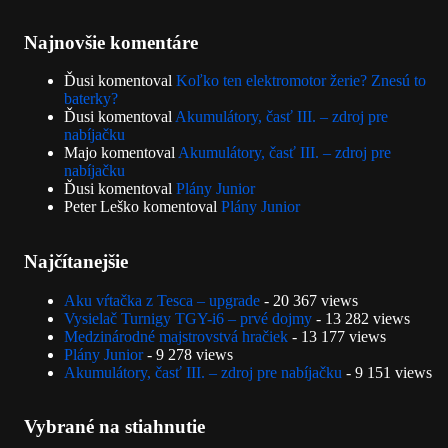
Najnovšie komentáre
Ďusi
komentoval
Koľko ten elektromotor žerie? Znesú to
baterky?
Ďusi
komentoval
Akumulátory, časť III. – zdroj pre
nabíjačku
Majo
komentoval
Akumulátory, časť III. – zdroj pre
nabíjačku
Ďusi
komentoval
Plány Junior
Peter Leško
komentoval
Plány Junior
Najčítanejšie
Aku vŕtačka z Tesca – upgrade
- 20 367 views
Vysielač Turnigy TGY-i6 – prvé dojmy
- 13 282 views
Medzinárodné majstrovstvá hračiek
- 13 177 views
Plány Junior
- 9 278 views
Akumulátory, časť III. – zdroj pre nabíjačku
- 9 151 views
Vybrané na stiahnutie