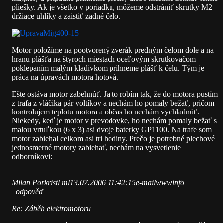
pliešky. Ak je všetko v poriadku, môžeme odstrániť skrutky M2
držiace uhlíky a zaistiť zadné čelo.
Motor položíme na pootvorený zverák predným čelom dole a na
hranu plášťa na štyroch miestach oceľovým skrutkovačom
poklepaním malým kladivkom prihneme plášť k čelu. Tým je
práca na úpravách motora hotová.
Ešte ostáva motor zabehnúť. Ja to robím tak, že do motora pustím
z trafa z vláčika pár voltíkov a nechám ho pomaly bežať, pričom
kontrolujem teplotu motora a občas ho nechám vychladnúť.
Niekedy, keď je motor v prevodovke, ho nechám pomaly bežať s
malou vrtuľkou (6 x 3) asi dvoje baterky GP1100. Na trafe som
motor zabiehal celkom asi tri hodiny. Prečo je potrebné plechové
jednosmerné motory zabiehať, nechám na vysvetlenie
odborníkovi:
Milan Porkristl ml13.07.2006 11:42:15e-mailwwwinfo
| odpověď
Re: Záběh elektromotoru